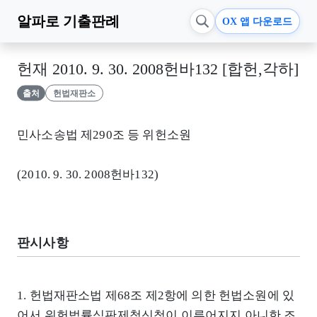
알파로
기출판례
OX 앱 다운로드
헌재 2010. 9. 30. 2008헌바132 [합헌,각하]
출처
헌법재판소
민사소송법 제290조 등 위헌소원
(2010. 9. 30. 2008헌바132)
판시사항
1. 헌법재판소법 제68조 제2항에 의한 헌법소원에 있
어서 위헌법률심판제청신청이 이루어지지 아니한 조