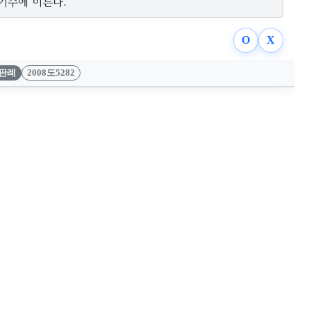
기수에 이른다.
O
X
판례
2008도5282