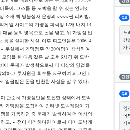
고인 4를 대표이사로 하는 주식회사 ○○○○썬
관련
 바둑이, 고스톱 등 도박을 할 수 있는 인터넷
 소재 박 명불상자 운영의 ○○○○썬 피씨방,
Q.8
박게임 사이트의 가맹점 피씨방 12개 내지 13
도
 대금 등의 명목으로 돈을 받고, 위 가맹점 업
간
등을 설치한 사실, 이후 피고인들은 2006. 4.
가 
11층 사무실에서 가맹점주 약 20여명이 참석하여
 모임을 한 다음 같은 날 오후 6시경 위 도박
서버에 문제가 발생함으로써 더 이상의 영업을
항의하고 투자원금 회수를 요구하여 피고인 1
관련
 입금받은 돈을 반환한 사실을 알 수 있다.
Q.9
들이 단순히 가맹점만을 모집한 상태에서 도박
라 가맹점을 모집하여 인터넷 도박게임이 가
영
그램을 가동하던 중 문제가 발생하여 더 이상의
이
니하고, 사정이 이러하다면 이로써 이미 도박개
사