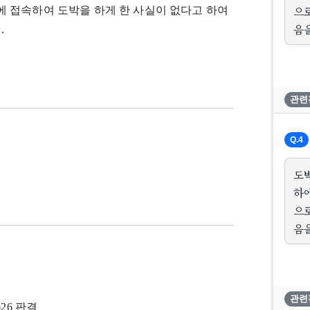
으
 접속하여 도박을 하게 한 사실이 없다고 하여
음을
.
관련
Q.4
도
하
으
음을
관련
626 판결