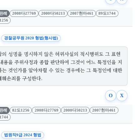
판례
2008다27769
2000다50213
2007헌마461
89도1744
1256
경찰공무원 2020 형법(형사법)
람의 성명을 명시하지 않은 허위사실의 적시행위도 그 표현
 내용을 주위사정과 종합 판단하여 그것이 어느 특정인을 지
하는 것인가를 알아차릴 수 있는 경우에는 그 특정인에 대한
예훼손죄를 구성한다.
O
X
판례
82도1256
2008다27769
2000다50213
2007헌마461
1744
법원직9급 2024 형법