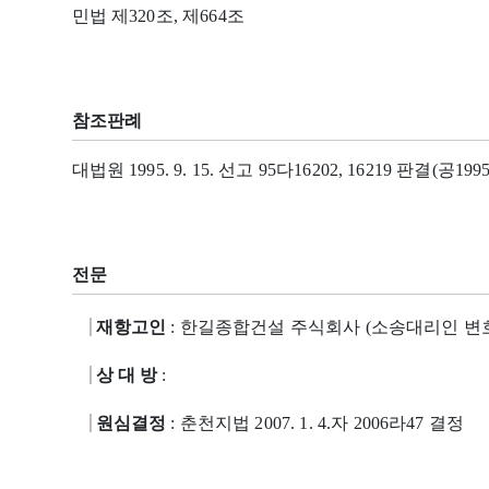
민법 제320조, 제664조
참조판례
대법원 1995. 9. 15. 선고 95다16202, 16219 판결(공1995
전문
재항고인
: 한길종합건설 주식회사 (소송대리인 변
상 대 방
:
원심결정
: 춘천지법 2007. 1. 4.자 2006라47 결정