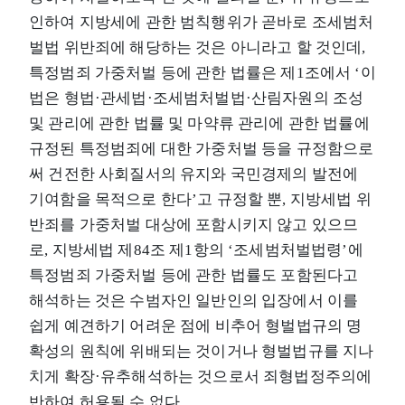
인하여 지방세에 관한 범칙행위가 곧바로 조세범처
벌법 위반죄에 해당하는 것은 아니라고 할 것인데,
특정범죄 가중처벌 등에 관한 법률은 제1조에서 ‘이
법은 형법·관세법·조세범처벌법·산림자원의 조성
및 관리에 관한 법률 및 마약류 관리에 관한 법률에
규정된 특정범죄에 대한 가중처벌 등을 규정함으로
써 건전한 사회질서의 유지와 국민경제의 발전에
기여함을 목적으로 한다’고 규정할 뿐, 지방세법 위
반죄를 가중처벌 대상에 포함시키지 않고 있으므
로, 지방세법 제84조 제1항의 ‘조세범처벌법령’에
특정범죄 가중처벌 등에 관한 법률도 포함된다고
해석하는 것은 수범자인 일반인의 입장에서 이를
쉽게 예견하기 어려운 점에 비추어 형벌법규의 명
확성의 원칙에 위배되는 것이거나 형벌법규를 지나
치게 확장·유추해석하는 것으로서 죄형법정주의에
반하여 허용될 수 없다.