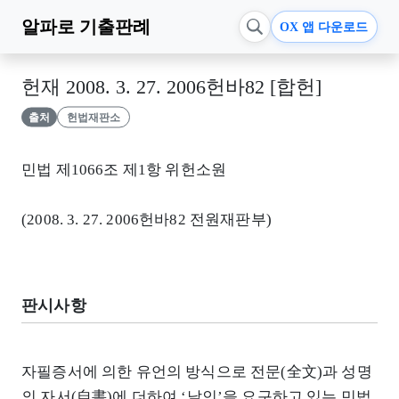
알파로
기출판례
OX 앱 다운로드
헌재 2008. 3. 27. 2006헌바82 [합헌]
출처
헌법재판소
민법 제1066조 제1항 위헌소원
(2008. 3. 27. 2006헌바82 전원재판부)
판시사항
자필증서에 의한 유언의 방식으로 전문(全文)과 성명
의 자서(自書)에 더하여 ‘날인’을 요구하고 있는 민법