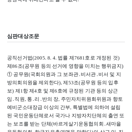
심판대상조문
공직선거법(2005. 8. 4. 법률 제7681호로 개정된 것)
제86조(공무원 등의 선거에 영향을 미치는 행위금지)
① 공무원(국회의원과 그 보좌관․비서관․비서 및 지
방의회의원을 제외한다), 제53조(공무원 등의 입후
보) 제1항 제4호 및 제6호에 규정된 기관 등의 상근
임․직원, 통․리․반의 장, 주민자치위원회위원과 향토
예비군소대장급 이상의 간부, 특별법에 의하여 설립
된 국민운동단체로서 국가나 지방자치단체의 출연 또
는 보조를 받는 단체(바르게살기운동협의회․새마을