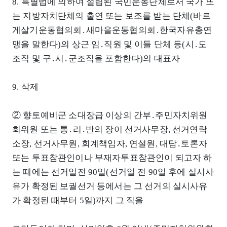
8. 특별법에 의하여 설립된 국민운동단체로서 국가 또
는 지방자치단체의 출연 또는 보조를 받는 단체(바르
게살기운동협의회․새마을운동협의회․한국자유총연
맹을 말한다)의 상근 임․직원 및 이들 단체 등(시․도
조직 및 구․시․군조직을 포함한다)의 대표자
9. 삭제
② 향토예비군 소대장급 이상의 간부․주민자치위원
회위원 또는 통․리․반의 장이 선거사무장, 선거연락
소장, 선거사무원, 회계책임자, 연설원, 대담․토론자
또는 투표참관인이나 부재자투표참관인이 되고자 하
는 때에는 선거일전 90일(선거일 전 90일 후에 실시사
유가 확정된 보궐선거 등에서는 그 선거의 실시사유
가 확정된 때부터 5일)까지 그 직을