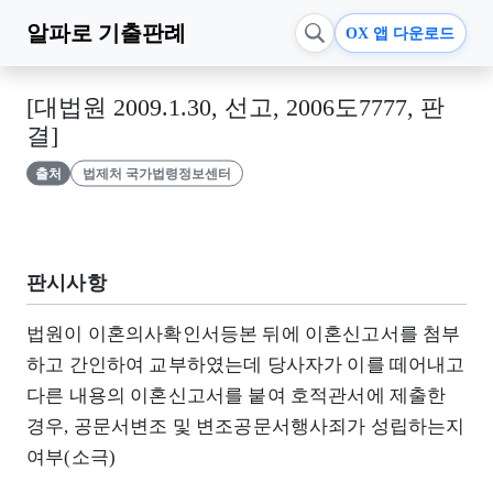
알파로
기출판례
OX 앱 다운로드
[대법원 2009.1.30, 선고, 2006도7777, 판
결]
출처
법제처 국가법령정보센터
판시사항
법원이 이혼의사확인서등본 뒤에 이혼신고서를 첨부
하고 간인하여 교부하였는데 당사자가 이를 떼어내고
다른 내용의 이혼신고서를 붙여 호적관서에 제출한
경우, 공문서변조 및 변조공문서행사죄가 성립하는지
여부(소극)