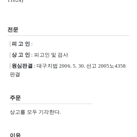
11624)
전문
피 고 인
:
상 고 인
: 피고인 및 검사
원심판결
: 대구지법 2006. 5. 30. 선고 2005노4358
판결
주문
상고를 모두 기각한다.
이유