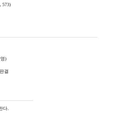
 573)
영)
5 판결
한다.