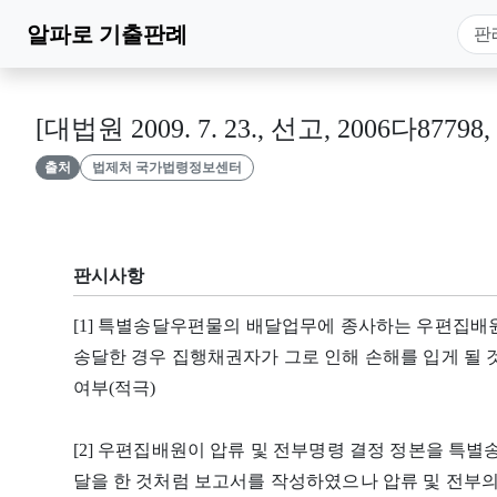
알파로
기출판례
[대법원 2009. 7. 23., 선고, 2006다87798
출처
법제처 국가법령정보센터
판시사항
[1] 특별송달우편물의 배달업무에 종사하는 우편집배
송달한 경우 집행채권자가 그로 인해 손해를 입게 될 
여부(적극)
[2] 우편집배원이 압류 및 전부명령 결정 정본을 특
달을 한 것처럼 보고서를 작성하였으나 압류 및 전부