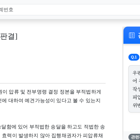
, 판결]
Q.1
우
어
작
원이 압류 및 전부명령 결정 정본을 부적법하게
피
것에 대하여 예견가능성이 있다고 볼 수 있는지
위
별송달함에 있어 부적법한 송달을 하고도 적법한 송
의 효력이 발생하지 않아 집행채권자가 피압류채
관련