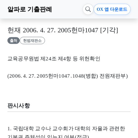
알파로
기출판례
OX 앱 다운로드
헌재 2006. 4. 27. 2005헌마1047 [기각]
출처
헌법재판소
교육공무원법 제24조 제4항 등 위헌확인
(2006. 4. 27. 2005헌마1047․1048(병합) 전원재판부)
판시사항
1. 국립대학 교수나 교수회가 대학의 자율과 관련한
기본권 주체성이 있는지 여부(적극)