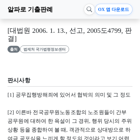
알파로
기출판례
OX 앱 다운로드
[대법원 2006. 1. 13., 선고, 2005도4799, 판
결]
출처
법제처 국가법령정보센터
판시사항
[1] 공무집행방해죄에 있어서 협박의 의미 및 그 정도
[2] 이른바 전국공무원노동조합의 노조원들이 간부
공무원에 대하여 한 욕설이 그 경위, 행위 당시의 주위
상황 등을 종합하여 볼 때, 객관적으로 상대방으로 하
여금 공포심을 느끼게 할 정도의 것이라고 보기 어렵