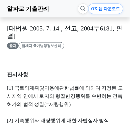
알파로
기출판례
OX 앱 다운로드
[대법원 2005. 7. 14., 선고, 2004두6181, 판
결]
출처
법제처 국가법령정보센터
판시사항
[1] 국토의계획및이용에관한법률에 의하여 지정된 도
시지역 안에서 토지의 형질변경행위를 수반하는 건축
허가의 법적 성질(=재량행위)
[2] 기속행위와 재량행위에 대한 사법심사 방식