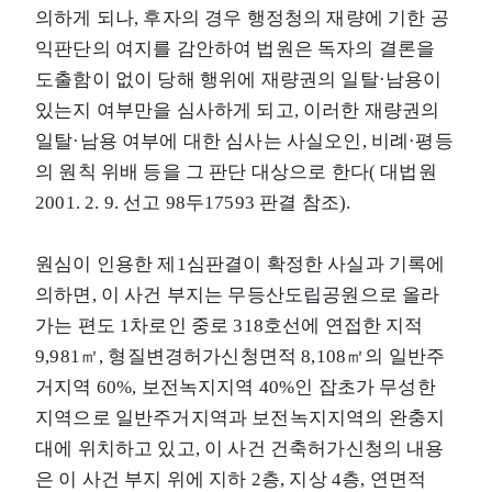
의하게 되나, 후자의 경우 행정청의 재량에 기한 공
익판단의 여지를 감안하여 법원은 독자의 결론을
도출함이 없이 당해 행위에 재량권의 일탈·남용이
있는지 여부만을 심사하게 되고, 이러한 재량권의
일탈·남용 여부에 대한 심사는 사실오인, 비례·평등
의 원칙 위배 등을 그 판단 대상으로 한다( 대법원
2001. 2. 9. 선고 98두17593 판결 참조).
원심이 인용한 제1심판결이 확정한 사실과 기록에
의하면, 이 사건 부지는 무등산도립공원으로 올라
가는 편도 1차로인 중로 3­18호선에 연접한 지적
9,981㎡, 형질변경허가신청면적 8,108㎡의 일반주
거지역 60%, 보전녹지지역 40%인 잡초가 무성한
지역으로 일반주거지역과 보전녹지지역의 완충지
대에 위치하고 있고, 이 사건 건축허가신청의 내용
은 이 사건 부지 위에 지하 2층, 지상 4층, 연면적