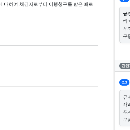
에 대하여 채권자로부터 이행청구를 받은 때로
금
해
무
구
관련
Q.3
금
해
무
구