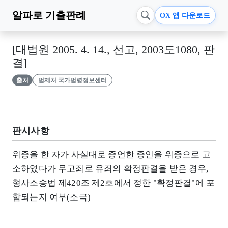
알파로
기출판례
OX 앱 다운로드
[대법원 2005. 4. 14., 선고, 2003도1080, 판
결]
출처
법제처 국가법령정보센터
판시사항
위증을 한 자가 사실대로 증언한 증인을 위증으로 고
소하였다가 무고죄로 유죄의 확정판결을 받은 경우,
형사소송법 제420조 제2호에서 정한 "확정판결"에 포
함되는지 여부(소극)