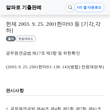
알파로
기출판례
OX 앱 다운로드
헌재 2003. 9. 25. 2001헌마93 등 [기각,각
하]
출처
헌법재판소
공무원연금법 제27조 제3항 등 위헌확인
(2003. 9. 25. 2001헌마93․138․143(병합) 전원재판부)
판시사항
1. 공무원연금법 제46조 제4항․제5항․제7항, 제61조