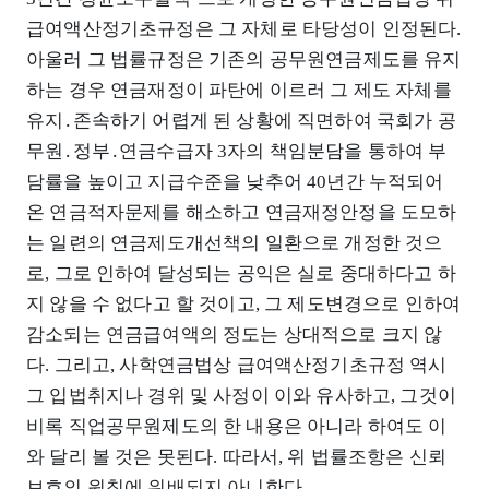
급여액산정기초규정은 그 자체로 타당성이 인정된다.
아울러 그 법률규정은 기존의 공무원연금제도를 유지
하는 경우 연금재정이 파탄에 이르러 그 제도 자체를
유지․존속하기 어렵게 된 상황에 직면하여 국회가 공
무원․정부․연금수급자 3자의 책임분담을 통하여 부
담률을 높이고 지급수준을 낮추어 40년간 누적되어
온 연금적자문제를 해소하고 연금재정안정을 도모하
는 일련의 연금제도개선책의 일환으로 개정한 것으
로, 그로 인하여 달성되는 공익은 실로 중대하다고 하
지 않을 수 없다고 할 것이고, 그 제도변경으로 인하여
감소되는 연금급여액의 정도는 상대적으로 크지 않
다. 그리고, 사학연금법상 급여액산정기초규정 역시
그 입법취지나 경위 및 사정이 이와 유사하고, 그것이
비록 직업공무원제도의 한 내용은 아니라 하여도 이
와 달리 볼 것은 못된다. 따라서, 위 법률조항은 신뢰
보호의 원칙에 위배되지 아니한다.