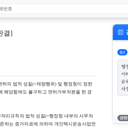
 판결]
Q.1
행
이
순
허의 법적 성질(=재량행위) 및 행정청이 정한
사
에 해당함에도 불구하고 면허거부처분을 한 경
처리규칙의 법적 성질(=행정청 내부의 사무처
관련
이에 준하는 증거자료에 의하여 개인택시운송사업면