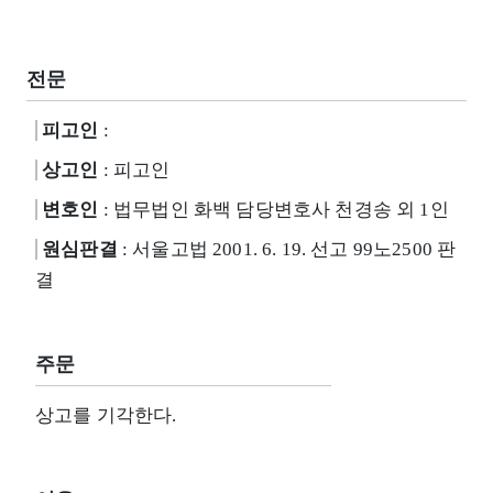
전문
피고인
:
상고인
: 피고인
변호인
: 법무법인 화백 담당변호사 천경송 외 1인
원심판결
: 서울고법 2001. 6. 19. 선고 99노2500 판
결
주문
상고를 기각한다.