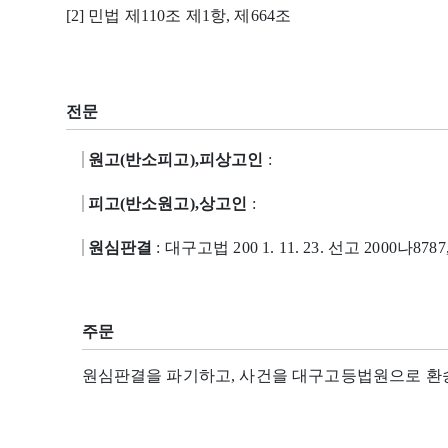
[2] 민법 제110조 제1항, 제664조
전문
원고(반소피고),피상고인
:
피고(반소원고),상고인
:
원심판결
: 대구고법 200 1. 11. 23. 선고 2000나8787
주문
원심판결을 파기하고, 사건을 대구고등법원으로 환