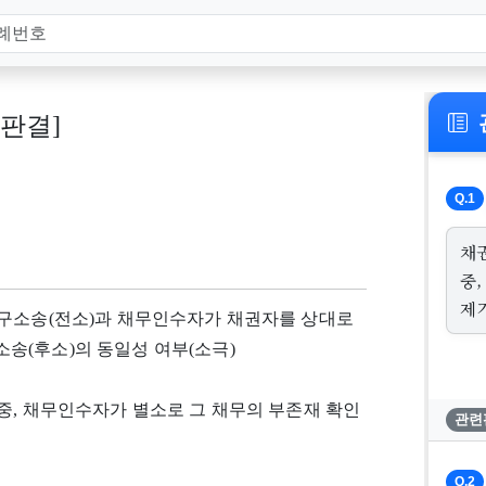
, 판결]
Q.1
채
중
제
청구소송(전소)과 채무인수자가 채권자를 상대로
송(후소)의 동일성 여부(소극)
중, 채무인수자가 별소로 그 채무의 부존재 확인
관련
Q.2