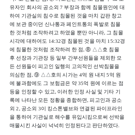
유자인 회사의 공소외 7 부장과 함께 침몰원인에 대
하여 기관실의 침수로 침몰된 것을 마치 갑판 창고
에 보관 중이던 신나통과 페인트통의 폭발로 침몰
한 것처럼 조작하려고 하였을 뿐만 아니라, 그 침몰
시각에 대하여도 14:32경 침몰된 것을 마치 15:32경
에 침몰한 것처럼 조작하려 한 점, ⑧ △△호 침몰
후 선장과 기관장 등 일부 간부선원들을 제외한 모
든 선원들이 피고인 일행의 고의적인 선박침몰을
의심한 점, ⑨ △△호의 시가는 4억 원 내지 5억 원
에 불과함에도 그 보험금은 약 35억 원에 이르는 점
등을 인정할 수 있고, 이러한 인정 사실 및 기타 기
록에 나타난 모든 정황을 종합하면, 피고인과 공소
외 2, 공소외 3이 킹스톤밸브와 연결된 파이프라인
을 통하여 기관실로 해수를 유입시킴으로써 선박을
매몰시킨 사실이 넉넉히 인정된다고 판단하였다.