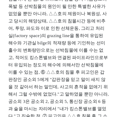
폭발 등 선박침몰의 원인이 될 만한 특별한 사유가
없었을 뿐만 아니라, △△호의 제원이나 복원성, 사
고 당시의 해양상태, △△호의 침몰시간 등에 비추
어, 투망, 파도와 이로 인한 선체운동, 그리고 처리
실(factory space)의 grazing line을 통하여 유입된
해수와 기관실 bilge의 적재량 등에 기인하는 선미
흘수의 변화량만으로는 선박침몰에 이를 수는 없
고, 적어도 킹스톤밸브와 연결된 파이프라인으로부
터 유입되는 정도의 해수에 의해서만 선박침몰에
이를 수 있는 점, ⑥ △△호의 침몰 후 피고인은 갑
판장인 공소외 5에게 "갑판장을 믿고 말이 새지 않
을 것 같아서 하는 말인데, 사고의 흔적을 없애기 위
해서 그럴 수밖에 없었다."고 말하였을 뿐만 아니라,
공소외 3은 공소외 2, 공소외 5, 통신장 공소외 6 등
과 술을 마시는 자리에서 "내가 킹스톤밸브를 열었
다."고 진술한 점, ⑦ 피고인은 △△호 침몰 후 그 소