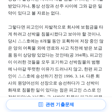
받았다거나, 통상 선장과 선주 사이에 그와 같은 밀
약이 있다고 볼 자료는 없다.
그렇다면 피고인이 자발적으로 회사에 보험금을 타
게 하려고 선박을 침몰시켰다고 보아야 할 것이나,
당시 △△호에는 8개월 동안 포획하여 저장 중인 많
은 양의 어획물 외에 연료와 사고 직전에 받은 보급
품 등이 상당량 있었다는 것인데(공 394쪽), 피고인
이 이러한 것들을 모두 포기하고 선박침몰의 범행
에 나아갈 뚜렷한 이유가 드러나지 않고, 한편 피고
인이 △△호에 승선하기 전인 1996. 3. 14. 다른 회
사의 원양어선의 선장으로 승선하다가 그 선박이
화재로 침몰한 일이 있다는 점은 피고인 스스로 인
정하지만(수 325쪽), 그 선박의 침몰이 피고인 때문
이라는 증거는 없다.
관련 기출문제