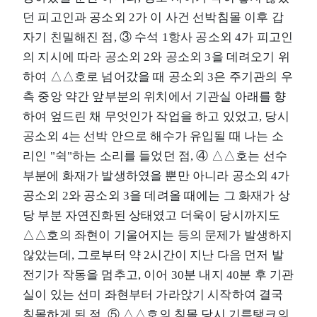
던 피고인과 공소외 2가 이 사건 선박침몰 이후 갑
자기 친밀해진 점, ③ 수석 1항사 공소외 4가 피고인
의 지시에 따라 공소외 2와 공소외 3을 데려오기 위
하여 △△호로 넘어갔을 때 공소외 3은 주기관의 우
측 중앙 약간 앞부분의 위치에서 기관실 아래를 향
하여 엎드린 채 무엇인가 작업을 하고 있었고, 당시
공소외 4는 선박 안으로 해수가 유입될 때 나는 소
리인 "쉭"하는 소리를 들었던 점, ④ △△호는 선수
부분에 화재가 발생하였을 뿐만 아니라 공소외 4가
공소외 2와 공소외 3을 데려올 때에는 그 화재가 상
당 부분 자연진화된 상태였고 더욱이 당시까지도
△△호의 좌현이 기울어지는 등의 문제가 발생하지
않았는데, 그로부터 약 2시간이 지난 다음 먼저 발
전기가 작동을 멈추고, 이어 30분 내지 40분 후 기관
실이 있는 선미 좌현부터 가라앉기 시작하여 결국
침몰하게 된 점, ⑤ △△호의 침몰 당시 기름탱크의