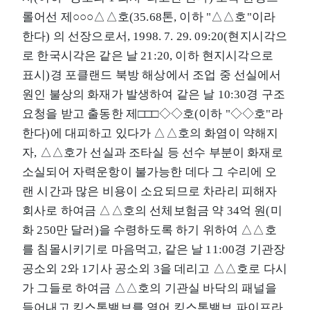
롤어선 제○○○△△호(35.68톤, 이하 "△△호"이라
한다) 의 선장으로서, 1998. 7. 29. 09:20(현지시각으
로 한국시각은 같은 날 21:20, 이하 현지시각으로
표시)경 포클랜드 북방 해상에서 조업 중 선실에서
원인 불상의 화재가 발생하여 같은 날 10:30경 구조
요청을 받고 출동한 제□□□◇◇호(이하 "◇◇호"라
한다)에 대피하고 있다가 △△호의 화염이 약해지
자, △△호가 선실과 조타실 등 선수 부분이 화재로
소실되어 자력운항이 불가능한 데다 그 수리에 오
랜 시간과 많은 비용이 소요되므로 차라리 피해자
회사로 하여금 △△호의 선체보험금 약 34억 원(미
화 250만 달러)을 수령하도록 하기 위하여 △△호
를 침몰시키기로 마음먹고, 같은 날 11:00경 기관장
공소외 2와 1기사 공소외 3을 데리고 △△호로 다시
가 그들로 하여금 △△호의 기관실 바닥의 패널을
들어내고 킹스톤밸브를 열어 킹스톤밸브 파이프라