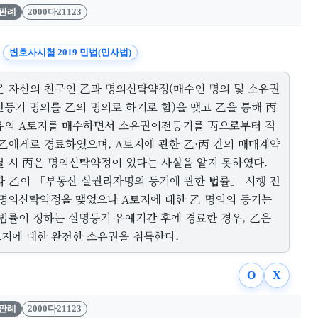
판례
2000다21123
변호사시험 2019 민법(민사법)
은 자신의 친구인 乙과 명의신탁약정(매수인 명의 및 소유권
전등기 명의를 乙의 명의로 하기로 함)을 맺고 乙을 통해 丙
유의 A토지를 매수하면서 소유권이전등기를 丙으로부터 직
 乙에게로 경료하였으며, A토지에 관한 乙·丙 간의 매매계약
결 시 丙은 명의신탁약정이 있다는 사실을 알지 못하였다.
과 乙이 「부동산 실권리자명의 등기에 관한 법률」 시행 전
 명의신탁약정을 맺었으나 A토지에 대한 乙 명의의 등기는
 법률이 정하는 실명등기 유예기간 후에 경료한 경우, 乙은
토지에 대한 완전한 소유권을 취득한다.
O
X
판례
2000다21123