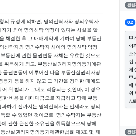
관련
항의 규정에 의하면, 명의신탁자와 명의수탁자
Q.2
사자가 되어 명의신탁 약정이 있다는 사실을 알
甲
을 체결한 후 그 매매계약에 기하여 당해 부동산
이
명의신탁자와 명의수탁자 사이의 명의신탁 약정
소
 부동산에 관한 물권변동 자체는 유효한 것으로
접
을 취득하게 되고, 부동산실권리자명의등기에관
체
기한 물권변동이 이루어진 다음 부동산실권리자명
甲
명등기 등을 하지 않고 그 기간을 경과한 때에도
에
되어 위 법리가 그대로 적용되는 것인바, 이 경우
위
공한 비용을 매매대금으로 지급하고 당해 부동
A
 경과하기 전까지는 명의신탁자는 언제라도 명의
취득할 수 있었던 것이므로, 명의수탁자는 부동산
에 관한 완전한 소유권을 취득함으로써 당해
 부동산실권리자명의등기에관한법률 제3조 및 제
관련