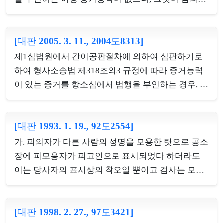
은 아니다.
작성된 것이 아니라고 의심할 만한 사정이 없는 한 피
고인의 법정에서의 진술을 탄핵하기 위한 반대증거
[대판 2005. 3. 11., 2004도8313]
로 사용할 수 있으며, 또한 탄핵증거는 범죄사실을 인
정하는 증거가 아니므로 엄격한 증거조사를 거쳐야
제1심법원에서 간이공판절차에 의하여 심판하기로
할 필요가 없음은 형사소송법 제318조의2의 규정에
하여 형사소송법 제318조의3 규정에 따라 증거능력
따라 명백하나 법정에서 이에 대한 탄핵증거로서의
이 있는 증거를 항소심에서 범행을 부인하는 경우, 항
증거조사는 필요한 것이고, 한편 증거신청의 방식에
소심에서도 계속 증거로 할 수 있는지 여부(적극)
관하여 규정한 형사소송규칙 제132조 제1항의 취지
에 비추어 보면 탄핵증거의 제출에 있어서도 상대방
[대판 1993. 1. 19., 92도2554]
에게 이에 대한 공격방어의 수단을 강구할 기회를 사
가. 피의자가 다른 사람의 성명을 모용한 탓으로 공소
전에 부여하여야 한다는 점에서 그 증거와 증명하고
장에 피모용자가 피고인으로 표시되었다 하더라도
자 하는 사실과의 ...
이는 당사자의 표시상의 착오일 뿐이고 검사는 모용
자에 대하여 공소를 제기한 것이므로 모용자가 피고
인이 되고 피모용자에게 공소의 효력이 미친다고 할
[대판 1998. 2. 27., 97도3421]
수 없고, 이와 같은 경우 검사는 공소장의 인적 사항