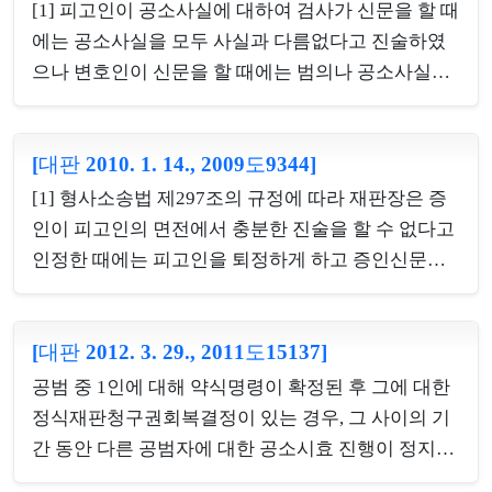
의 기재를 정정하여 피고인의 표시를 바로잡아야 하
[1] 피고인이 공소사실에 대하여 검사가 신문을 할 때
는 것인바, 이는 피고인의 표시상의 착오를 정정하는
에는 공소사실을 모두 사실과 다름없다고 진술하였
것이지 공소장을 변경하는 것이 아니므로 형사소송
으나 변호인이 신문을 할 때에는 범의나 공소사실을
법 제298조에 따른 공소장변경의 절차를 밟을 필요
부인하였다면 그 공소사실은 간이공판절차에 의하여
가 없고 법원의 허가도 필요로 하지 아니한다. 나. 위
심판할 대상이 아니고, 따라서 피고인의 법정에서의
&ldquo;가&rdquo;항에 있어 검사가 공소장의 피고인
[대판 2010. 1. 14., 2009도9344]
진술을 제외한 나머지 증거들은 간이공판절차가 아
표시를 정정하여 모용관계를 바로잡지 아니한 경우
닌 일반절차에 의한 적법한 증거조사를 거쳐 그에 관
[1] 형사소송법 제297조의 규정에 따라 재판장은 증
에는 외형상 피모용자 명의로 공소가 제기된 것으로
한 증거능력이 부여되지 아니하는 한 그 공소사실에
인이 피고인의 면전에서 충분한 진술을 할 수 없다고
되어 있어 공소제...
대한 유죄의 증거로 삼을 수 없다. [2] 피고인이 제1심
인정한 때에는 피고인을 퇴정하게 하고 증인신문을
법원에서 공소사실에 대하여 자백하여 제1심법원이
진행함으로써 피고인의 직접적인 증인 대면을 제한
이에 대하여 간이공판절차에 의하여 심판할 것을 결
할 수 있지만, 이러한 경우에도 피고인의 반대신문권
정하고, 이에 따라 제1심법원이 제1심판결 명시의 증
[대판 2012. 3. 29., 2011도15137]
을 배제하는 것은 허용될 수 없다. [2] 형사소송법 제
거들을 증거로 함에 피고인 또는 변호인의 이의가 없
297조에 따라 변호인이 없는 피고인을 일시 퇴정하
공범 중 1인에 대해 약식명령이 확정된 후 그에 대한
어 형사소송법 제318조의3의 규정에 따라 증거능력
게 하고 증인신문을 한 다음 피고인에게 실질적인 반
정식재판청구권회복결정이 있는 경우, 그 사이의 기
이 있다고 보고, ...
대신문의 기회를 부여하지 아니한 채 이루어진 증인
간 동안 다른 공범자에 대한 공소시효 진행이 정지되
의 법정진술은 위법한 증거로서 증거능력이 없다고
는지 여부(원칙적 소극)