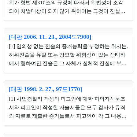
실이 적시되었다는 점, 그 적시된 사실이 객관적으로
위가 형법 제310조의 규정에 따라서 위법성이 조각
진실에 부합하지 아니하여 허위일 뿐만 아니라 그 적
되어 처벌대상이 되지 않기 위하여는 그것이 진실한
시된 사실이 허위라는 것을 피고인이 인식하고서 이
사실로서 오로지 공공의 이익에 관한 때에 해당된다
를 적시하였다는 점은 모두 검사가 증명하여야 한다.
는 점을 행위자가 증명하여야 하는 것이나, 그 증명은
그런데 위 증명책임을 다하였는지 여부를 결정할 때
[대판 2006. 11. 23., 2004도7900]
유죄의 인정에 있어 요구되는 것과 같이 법관으로 하
에는, 어느 사실이 적극적으로 존재한다는 것의 증명
여금 의심할 여지가 없을 정도의 확신을 가지게 하는
[1] 임의성 없는 진술의 증거능력을 부정하는 취지는,
은 물론, 그 사실의 부존재의 증명이라도 특정 기간과
증명력을 가진 엄격한 증거에 의하여야 하는 것은 아
허위진술을 유발 또는 강요할 위험성이 있는 상태하
특정 장소...
니므로, 이 때에는 전문증거에 대한 증거능력의 제한
에서 행하여진 진술은 그 자체가 실체적 진실에 부합
을 규정한 형사소송법 제310조의2는 적용될 여지가
하지 아니하여 오판을 일으킬 소지가 있을 뿐만 아니
없다. [2] 형법 제310조에서 '오로지 공공의 이익에 관
라 그 진위를 떠나서 진술자의 기본적 인권을 침해하
한 때'라 함은 적시된 사실이 객관적으로 볼 때 공공
[대판 1998. 2. 27., 97도1770]
는 위법 부당한 압박이 가하여지는 것을 사전에 막기
의 이익에 관한 것으로서 행위자도 공공의 이익을 위
위한 것이므로, 그 임의성에 다툼이 있을 때에는 그
[1] 사법경찰리 작성의 피고인에 대한 피의자신문조
하여 그 사실을 적시한 것이어야 하고, 이 경우에 적
임의성을 의심할 만한 합리적이고 구체적인 사실을
서와 피고인이 작성한 자술서들은 모두 검사가 유죄
시된 ...
피고인이 증명할 것이 아니고 검사가 그 임의성의 의
의 자료로 제출한 증거들로서 피고인이 각 그 내용을
문점을 없애는 증명을 하여야 할 것이고, 검사가 그
부인하는 이상 증거능력이 없으나 그러한 증거라 하
임의성의 의문점을 없애는 증명을 하지 못한 경우에
더라도 그것이 임의로 작성된 것이 아니라고 의심할