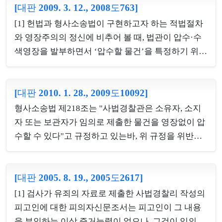
는 그 진술증거는 증거능력이 부정된다.[2] 기록상 진
[대판 2009. 3. 12., 2008도763]
만한 사정이 없는 한 피고인의 법정에서의 진술을 탄
술증거의 임의성에 관하여 의심할 만한 사정이 나타
핵하기 위한 반대증거로 사용할 수 있다. [2] 탄핵증
[1] 헌법과 형사소송법이 구현하고자 하는 적법절차
나 있는 경우에는 법원은 직권으로 그 임의성 여부에
거는 범죄사실을 인정하는 증거가 아니므로 엄격한
와 영장주의의 정신에 비추어 볼 때, 법관이 압수·수
관하여 조...
증거조사를 거쳐야 할 필요가 없음은 형사소송법 제
색영장을 발부하면서 ‘압수할 물건’을 특정하기 위하
318조의2의 규정에 따라 명백하다고 할 것이나, 법정
여 기재한 문언은 엄격하게 해석하여야 하고, 함부로
에서 이에 대한 탄핵증거로서의 증거조사는 필요하
피압수자 등에게 불리한 내용으로 확장 또는 유추 해
다.
[대판 2010. 1. 28., 2009도10092]
석하여서는 안 된다. 따라서 압수·수색영장에서 압수
할 물건을 ‘압수장소에 보관중인 물건’이라고 기재하
형사소송법 제218조는 "사법경찰관은 소유자, 소지
고 있는 것을 ‘압수장소에 현존하는 물건‘으로 해석
자 또는 보관자가 임의로 제출한 물건을 영장없이 압
할 수는 없다.[2] 압수·수색영장은 처분을 받는 자에
수할 수 있다"고 규정하고 있는바, 위 규정을 위반하
게 반드시 제시하여야 하는바, 현장에서 압수·수색을
여 소유자, 소지자 또는 보관자가 아닌 자로부터 제출
당하는 사람이 여러 명일 경우에는 그 사람들 모두에
받은 물건을 영장없이 압수한 경우 그 ‘압수물’ 및 ‘압
게 개별적으로 영장을 제시해야 하는 것이 원칙이다.
[대판 2005. 8. 19., 2005도2617]
수물을 찍은 사진’은 이를 유죄 인정의 증거로 사용
수사기관이 압수·수색에 착수하면서 그 장소의 관리
할 수 없는 것이고, 헌법과 형사소송법이 선언한 영장
[1] 검사가 유죄의 자료로 제출한 사법경찰리 작성의
책임자에게 영장을 제시하였다고 하더라도, 물건을
주의의 중요성에 비추어 볼 때 피고인이나 변호인이
피고인에 대한 피의자신문조서는 피고인이 그 내용
소지하고 있...
이를 증거로 함에 동의하였다고 하더라도 달리 볼 것
을 부인하는 이상 증거능력이 없으나, 그것이 임의로