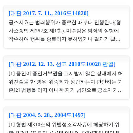
볼 여지가 있으나, 그 다음 공판기일에서 재판장이 증
인신문 결과 등을 공판조서(증인신문조서)에 의하여
[대판 2017. 7. 11., 2016도14820]
고지하였는데 피고인이 ‘변경할 점과 이의할 점이 없
공소시효는 범죄행위가 종료한 때부터 진행한다(형
다’고 진술하여 책문권 포기 의사를 명시함으로써 실
사소송법 제252조 제1항). 미수범은 범죄의 실행에
질적인 반대신문...
착수하여 행위를 종료하지 못하였거나 결과가 발생
하지 아니한 때에 처벌받게 되므로(형법 제25조 제1
항), 미수범의 범죄행위는 행위를 종료하지 못하였거
[대판 2012. 12. 13. 선고 2010도10028 판결]
나 결과가 발생하지 아니하여 더 이상 범죄가 진행될
수 없는 때에 종료하고, 그때부터 미수범의 공소시효
[1] 증인이 증언거부권을 고지받지 않은 상태에서 허
가 진행한다.
위진술을 한 경우, 위증죄가 성립하는지 판단하는 기
준[2] 범행을 하지 아니한 자가 범인으로 공소제기되
어 피고인의 지위에서 범행사실을 허위자백하고, 나
아가 공범에 대한 증인의 자격에서 증언하면서 공범
[대판 2004. 5. 28., 2004도1497]
과 함께 범행하였다고 허위의 진술을 한 경우, 증언거
부권의 대상이 되는지 여부(적극)[3] 공범인 공동피
[1] 형법 제310조의 위법성조각사유에 해당하기 위
고인이 소송절차의 분리로 피고인 지위에서 벗어난
한 요건인 '오로지 공공의 이익에 관한 때'의 의미 및