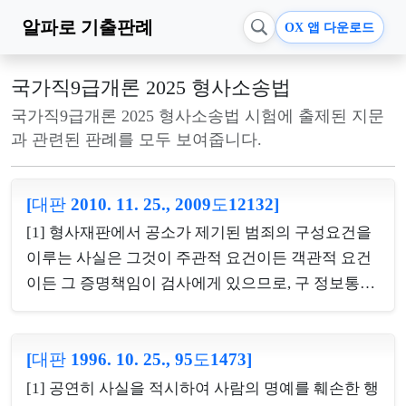
알파로
기출판례
OX 앱 다운로드
국가직9급개론 2025 형사소송법
국가직9급개론 2025 형사소송법 시험에 출제된 지문
과 관련된 판례를 모두 보여줍니다.
[대판 2010. 11. 25., 2009도12132]
[1] 형사재판에서 공소가 제기된 범죄의 구성요건을
이루는 사실은 그것이 주관적 요건이든 객관적 요건
이든 그 증명책임이 검사에게 있으므로, 구 정보통신
망 이용촉진 및 정보보호 등에 관한 법률(2008. 6. 13.
법률 제9119호로 개정되기 전의 것) 제70조 제2항의
[대판 1996. 10. 25., 95도1473]
허위사실 적시 정보통신망을 통한 명예훼손죄로 기
소된 사건에서 사람의 사회적 평가를 떨어뜨리는 사
[1] 공연히 사실을 적시하여 사람의 명예를 훼손한 행