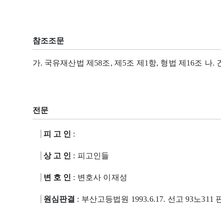
참조조문
가. 국유재산법 제58조, 제5조 제1항, 형법 제16조 나.
전문
피 고 인
:
상 고 인
: 피고인들
변 호 인
: 변호사 이재성
원심판결
: 부산고등법원 1993.6.17. 선고 93노311