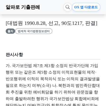
알파로
기출판례
OX 앱 다운로드
[대법원 1990.8.28, 선고, 90도1217, 판결]
출처
법제처 국가법령정보센터
판시사항
가. 국가보안법 제7조 제3항 소정의 반국가단체 가입
행위 또는 같은조 제5항 소정의 이적표현물의 제작·
반포행위에 이적의 목적의식 또는 이적의 결과발생을
필요로 하는지 여부(소극) 나. 북한과의 범민족단합대
회 추진을 위한 예비회담을 하기 위하여 판문점을 향
하여 출발하려한 행위가 국가보안법상 회합예비죄에
해당하는지 여부(적극)와 회합장소에 훨씬 못미치는