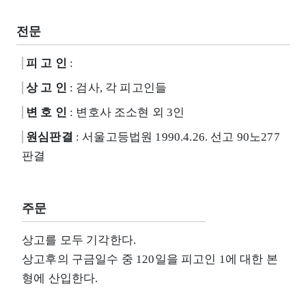
전문
피 고 인
:
상 고 인
: 검사, 각 피고인들
변 호 인
: 변호사 조소현 외 3인
원심판결
: 서울고등법원 1990.4.26. 선고 90노277
판결
주문
상고를 모두 기각한다.
상고후의 구금일수 중 120일을 피고인 1에 대한 본
형에 산입한다.