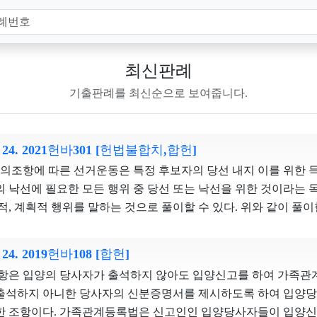
최신판례
기출판례를 최신순으로 보여줍니다.
1. 24. 2021헌바301 [헌법불합치,합헌]
정의조항에 따른 선거운동은 특정 후보자의 당선 내지 이를 위한 
의 낙선에 필요한 모든 행위 중 당선 또는 낙선을 위한 것이라는
동적, 계획적 행위를 말하는 것으로 풀이할 수 있다. 위와 같이 
제거할 수 있고, 건전한 상식과 통상적인 법감정을 가진 사람이면
한 의견개진을 구분할 수 있으므로, 선거운동 정의조항은 죄형
. 24. 2019헌바108 [합헌]
. 나. 사전선거운동 금지조항은 선거에 관한 정치적 표현행위 
항은 입양의 당사자가 출석하지 않아도 입양신고를 하여 가족관계
한다는 목적의사가 뚜렷하게 인정되는 선거운동, 그중에서도 선
출석하지 아니한 당사자의 신분증명서를 제시하도록 하여 입양
동기간 전에 한정하여 금지하고 있다. 이는 선거의 과열경쟁으
한 조항이다. 가족관계등록법은 신고인인 입양당사자들이 입양신