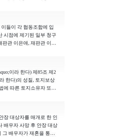
 선거운동 등 정치적 표현의
인의 등록기준지를 요구하여
, 2017헌바100등 결정,
항이 추가로 당사자의 신고
제90조 제1항 제1호 중 ‘그 밖
면허증, 여권 등으로 자신
항 제2호 중 ‘그 밖의 표시
 이들이 각 협동조합에 입
능성이 높아 함부로 타인에
제256조 제3항 제1호 아목 중
난 시점에 제기된 일부 청구
경우 형법에 따라 형사처벌
은 항 제2호의 그 밖의 표시
재판관 이은애, 재판관 이종
을 수 있다. 비록 출석하지
 헌법에 합치되지 아니한다.
 원칙적으로 금지하는 것은
벽한 조치는 아니라고 하더
.”는 결정을 선고하였다. 광
적합성이 인정된다. 협동조
 부적합하거나 매우 부족한
재판소가 이미 헌법불합치
각 지역 주민들의 생활에 매
 자유를 침해한다고 보기 어
아니함을 확인한다. 재판관
uo;이라 한다) 제85조 제2
 직을 그대로 유지한 채 선
아니한 신고사건 본인의 신분
 종류, 규격, 이용 방법,
;라 한다)의 성질, 토지보상
공직선거법과 농업협동조합법
일방당사자가 상대방의 신분
다. 사전선거운동 금지조항
상법에 따른 토지소유자 또는
에 남용하지 못하도록 제한
따라서 당사자 사이에 진정
전시설물․용구 등을 이용한
손실보상금 채권에 관하여 압류
분히 확보될 수 있는지 불
신고사건 본인에 대하여 신
보 및 정책에 대한 논의 중
, 채무자인 토지소유자 등이
. 심판대상조항은 정치적 의
어진 입양신고를 정정할 수
항으로 인하여 달성되는 공
다고 보아야 한다. 그 상세
합의 상근직원은 여전히 선거
방당사자의 신분증명서를 가
안장 대상자를 매개로 한 인
지조항은 정치적 표현의 자유
보자에 대한 정보를 충분히
가 존재한다는 점을 담보할
 배우자 사망 후 안장 대상
청구의 소는 토지소유자 등이
족한다. 결국 심판대상조항은
가 이루어진 사실을 통지하
뒤 그 배우자가 재혼을 통해
원회의 재결 중 보상금 산