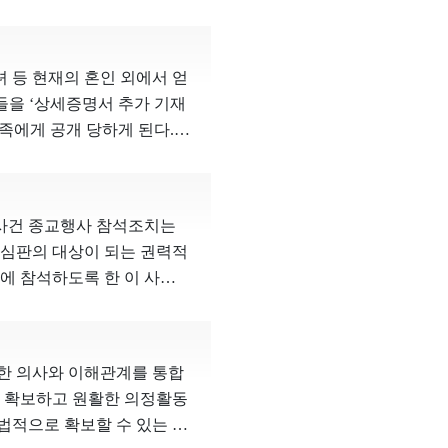
것은 재혼한 배우자를 불합리
가능성 및 재범 위험성 등
요컨대, 토지
표자들의 정당조직의 자유
을 충분히 달성할 수 있다.
경우, 그 손실보상금 채권에
 재판관 김기영, 재판관 이
. 2. 심판대상조항을 구
격을 취득하는 것은 아니므
처음부터 전면 부정하는 결과
 등 현재의 혼인 외에서 얻
속하므로, 입법자가 여러
수 없다. 따라서 보상금 증
령 ‘당원수’를 정당이 헌
들을 ‘상세증명서 추가 기재
 하기 위하여, 심판대상조항
이 그 소송을 수행할 당사자
판단하는 유일한 기준으로
족에게 공개 당하게 된다.
을 때까지 계속 적용을 명한
입과 활동이 어렵지 않도록
뢰의 근간을 이루는 중요한
성이 높은 범죄를 저지른 사
법 제8조 제1항의 취지에
혈족에 대한 관계에서도 보
 손상시키고, 원활한 공무수
수 없도록 규정하고 있으므로
족이 스스로의 정당한 법
량 등을 불문하고 일률적으
거나, 당원협의회가 시ㆍ도
 사건 종교행사 참석조치는
간편하게 발급받을 수 있게
성이 높다. 또한, 심판대
당의 조직요건을 달리 정하
심판의 대상이 되는 권력적
정보가 공개되는 것을 중대한
 임용을 제한하지만, 아동학
강구하는 것이 어려워 보이지
에 참석하도록 한 이 사건
 발급 청구에 관한 부당한
만큼 국민의 신뢰가 회복되
원회의 대표자인 나머지 청
성을 고려할 때 심판의 이익
 을 아울러 고려하면 심판대
적 학대행위를 저지른 사람이
.
교 4개 종교의 종교행사 중
 균형을 달성한 것으로 평
려하면, 법익의 균형성도 인
 피청구인이 위 4개 종교를
기결정권을 침해하지 아니한
한 의사와 이해관계를 통합
 가지는 것을 선호한다는 점
분쟁이 발생하기 전이라 하더
 확보하고 원활한 의정활동
 특정 종교를 우대하는 것이
이나 상속분을 정확히 예측
적으로 확보할 수 있는 방
 달성하기 위한 수단으로 전
주체의 내밀한 사생활의 영