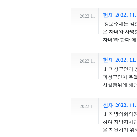
로 그 기여를 
선고받은 경우라
와 같은 손실보상금
법정당원수 조
하게 차별한 것
을 고려하여 상
소유자 등이 토
와 정당활동의 
헌재 2022. 11
2022.11
따라서 심판대상
관하여 압류 및
미선의 반대의견
정보주체는 심판
체적으로 어떻게
로, 보상금 증액
를 초래한다는 
은 자녀와 사명
정책적 대안을 
액 청구의 소의
법적 과제를 이
자녀’라 한다]
에 대하여 헌법불
적격을 상실한다
삼을 수 있다고
그러나 상세증명
다. 재판관 이
당원의 수를 상
정보에 해당되어
람으로 하여금 
헌재 2022. 1
부합한다. 나아
2022.11
호가치가 높다고
행에 어려움을 
당원협의회를 통
1. 피청구인이
적 이익을 지키
로 적용되지만,
당을 대신할 수
피청구인이 우월
해 주는 것이므
상조항은 아동 
는 방안 등 법
사실행위에 해당
불이익이라고 평
대관련범죄는 재
도 않는다. 법
종교행사 참석조
목적을 파악하기
기 어려우므로,
구인들의 정당조
을 인정할 수 있
상조항은 그 입
헌재 2022. 1
공무를 수행할 
2022.11
하나에 참석하도
가할 수 있다.
정된다. 따라서
1. 지방의회의
승인하고 장려한
다. 재판관 유
하여 지방자치단
을 표현한 것이
라도 배우자나 
을 지원하기 위
다. 또한, 이
할 수도 있도록