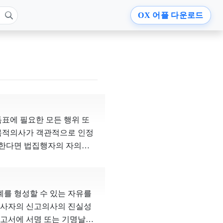
OX
어플 다운로드
득표에 필요한 모든 행위 또
 목적의사가 객관적으로 인정
풀이한다면 법집행자의 자의를
 누구나 그러한 표지를 갖춘
법정주의의 명확성원칙에 위
가운데 특정후보자의 당선 또
를 형성할 수 있는 자유를
전시설물․용구를 이용한 선
당사자의 신고의사의 진실성
로 인한 사회‧경제적 손실
고서에 서명 또는 기명날인