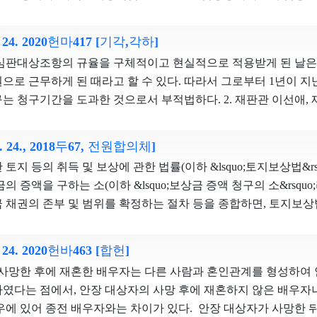
하고 후보자 간의 실질적인 기회균등을 보장하기 위한 것으로서,
입양신고서에 당사자의 개인정보를 기재하도록 한다. 특히 신청
니한다. 다. 헌법재판소는 2022. 7. 21. 선고한 2017헌가1등 결정
당사자의 신고의사의 진실성을 담보한다. 그리고 이 사건 법률조
 결정에서 “공직선거법(2010. 1. 25. 법률 제9974호로 개정된 것) 
. 24. 2020헌마417 [기각,각하]
 담보하기 위하여 제출하도록 한 신분증명서는 주민등록증, 운전
진열․게시’에 관한 부분, ‘현수막의 설치․게시’에 관한 부분, 같은 
 심판대상조항의 규율을 구체적이고 현실적으로 적용받게 된 날은
위하여 소지하여야 하고, 타인에게 넘어갈 경우에 부정사용될 가
부분 및 공직선거법(2014. 2. 13. 법률 제12393호로 개정된 것) 
으로 근무하게 된 때라고 할 수 있다. 따라서 그로부터 1년이 지
는 서류이다. 신분증명서를 부정사용하여 입양신고가 이루어질 
 제1호의 그 밖의 광고물 설치․진열․게시, 현수막의 설치․게시, 같
는 청구기간을 도과한 것으로서 부적법하다. 2. 재판관 이선애, 
이루어진 허위입양은 언제든지 입양무효확인의 소를 통하여 구제받
 부분(이하 모 두 합하여 ‘시설물설치 등 금지조항’이라 한다)은
영진의 기각의견 심판대상조항이 협동조합 상근직원의 선거운동을
 신분증명서를 요구하는 것이 허위의 입양을 방지하기 위한 완
2023. 7. 31.을 시한으로 입법자가 개정할 때까지 계속 적용된다
 공정성을 확보하려는 것으로서, 입법목적의 정당성 및 수단의 
법률조항이 원하지 않는 가족관계의 형성을 방지하기에 전적으로
1. 24., 2018두67, 전원합의체]
항을 포함하고 있는 위 시설물설치 등 금지조항에 대하여 헌법
법인적 특성과 기능적 공공성에 더하여, 협동조합의 상근직원이 
수는 없다. 따라서 이 사건 법률조항이 입양당사자의 가족생활의
으므로, 같은 취지로 광고물게시 금지조항은 헌법에 합치하지 
토지 등의 취득 및 보상에 관한 법률(이하 &lsquo;토지보상법&rsq
를 수행하고 있는 점 등을 고려해볼 때, 협동조합의 상근직원이 그
이선애, 재판관 이은애의 반대의견 이 사건 법률조항은 출석하지 
거운동 금지조항에 대한 반대의견 사전선거운동 금지조항은 매체의
의 증액을 구하는 소(이하 &lsquo;보상금 증액 청구의 소&rsquo
우에는 선거의 공정성ㆍ형평성이 저해될 우려가 있다. 한편, 
도록 하여 당사자의 진정한 입양의 합의를 확인한다. 그런데 
과 상관없이 선전시설물․용구 사용에 의한 사전선거운동을 금지한
 채권의 존부 및 범위를 확정하는 절차 등을 종합하면, 토지보
합법에는 협동조합의 상근직원이 그의 지위와 권한을 선거운동
였음을 기화로 그 신분증명서를 입양신고에 사용할 수도 있다. 
권자는 정책을 찬성하거나 반대하는 예비후보자 등에 대해서 선
squo;토지소유자 등&rsquo;이라 한다)의 사업시행자에 대한 
일부 존재하나, 그러한 규정들만으로 선거의 공정성ㆍ형평성이 충
가 존재한다는 점을 추가적으로 확인하는 방법을 두거나 적어도 
등의 제한을 받는다. 사전선거운동 금지조항은 규율범위를 넘어 후
있더라도, 추심채권자가 보상금 증액 청구의 소를 제기할 수 없고
 입법목적을 달성할 수 있는 효과적인 대안을 상정하기도 어렵다
. 24. 2020헌바463 [합헌]
사실을 우편 통지함으로써 신고사건 본인의 의사에 반하여 이루
지 않는 것까지도 위축시킬 우려도 있다. 사전선거운동 금지조
구의 소를 제기하고 그 소송을 수행할 당사자적격을 상실하지 않는
 또는 낙선을 위한 직접적인 활동만을 금지할 뿐이므로, 협동조
효적으로 부여되어야 한다. 그런데 입양신고서의 기재사항은 일
사망한 후에 재혼한 배우자는 다른 사람과 혼인관계를 형성하여 
정치적 표현의 자유에 대한 제약이 매우 크므로, 사전선거운동 금
 보상금 증액 청구의 소를 제기할 때
정 범위 내에서는 자유롭게 자신의 정치적 의사를 표현하면서 후
쉽게 가족관계증명서를 발급받아 알 수 있어 진정한 입양의 합의
였다는 점에서, 안장 대상자의 사망 후에 재혼하지 않은 배우자나
를 피고로 한다고 규정하고 있다. 위 규정에 따른 보상금 증액 
. 따라서 심판대상조항은 침해의 최소성 및 법익의 균형성을 충
, 가족관계등록법은 출석하지 아니한 신고사건 본인에게 입양신고
우에 있어 종전 배우자와는 차이가 있다. 안장 대상자가 사망한 
대로 제기하는 당사자소송의 형식을 취하고 있지만, 토지수용위