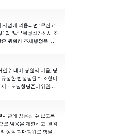
유남석, 재판관 이석태, 재
면 이 사건 법률조항은 입
, 그가 국립묘지에 합장될
투는 항고소송의 성질을 가
적 특성을 가지고 있기는 하
. 안장 대상자의 사망 후
로 사법인에 가깝다고 할 수
우자는 자신이 사망할 때까지
소는 항고소송의 성질을 가지므
무와 크게 다르지 않으며,
 시점에 적용되던 ‘무신고
 국가와 사회를 위하여 헌
이거나 사실적&middot;
는 권력적 요소 내지 영향
 및 ‘납부불성실가산세 조
장의 취지에 부합하고, 안장
 또는 토지소유자 등을 대
근직원에 대하여 선거운동을
항은 원활한 조세행정을 위
 그를 안장 대상자와의 합장
권에 관하여 압류 및 추심
동조합법ㆍ수산업협동조합법
신고의무․납부의무의 이행을
칙에 위배되지 않는다. 재판
 법
도록 제한하는 규정들을 충
평을 기하며, 납부기한을 준
자의 배우자는 직접 국가를
법령상 손실보상의 요건에
 부족하다고 하더라도, 협동
조항에 의한 무신고가산세는
로 조력하고 그로 인한 어
 등이 사업시행자로부터 손실
거인수 대비 당원의 비율, 당
 선거운동의 범위를 최소화
나, 납부불성실가산세는 미납
고려하여 원칙적으로 안장 대
, 제50조 등에 규정된 재
다고 규정한 법정당원수 조항이
적으로 금지하는 것은 선거
성실가산세는 경우에 따라
는 것이다. 안장 대상자의
조 내지 제85조에 따라 이의
여 시ㆍ도당창당준비위원회
에 반하여 청구인들의 선거
납세액에 대해 미납일수 기
소멸되는 것이 아니다. 6ㆍ
곧바로 사업시행자를 상대로
 시ㆍ도당을 창당하기에 부
것이므로 ‘지연이자’의 성격
게 된 배우자 유족이 많았
해 국민의 정치적 의사형
납세액의 다과’와 ‘미납기
할 수 없다고 한다면, 그들
의 존부 및 범위가 확정된
서비스(SNS) 등을 활용하
탁으로 ‘조세회피의 목적’이
와 지원의 측면에서도 합리적
부사관에 임용될 수 없도록
권의 확정을 위한 절차를 진
 있다. 각 시ㆍ도당창당준비
의 경우에는 증여세 및 가산
 포함시킨다 하더라도 추가로
으로 임용을 제한하고, 결격
확정될 손실보상금 채권에 관
까지 시ㆍ도당 창당이 지연되
 고려할 때, 심판대상조항
우자가 재혼하였다는 이유만으
등의 성적 학대행위로 형을
다고 하여 추심채권자가 위
고 보기도 어렵다. 따라서