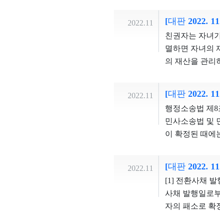
안을 마련해 줄
락시키거나, 반
역과 관련되는데
의원의 염결성을
는 기회를 제공
[대판 2022. 11
게 공개된다. 
2022.11
으로 규제할 수
구인이 청구인들
결정권의 보호가
친권자는 자녀가 
화시킬 우려가 
필요한 정신전력
록 그에 비례하
멸하면 자녀의 재
않고, 지방의회
하여 역효과를 
의 공개 여부,
의 재산을 관리
하는 것은 경제
반적인 윤리교육
입할 여지를 허
그 액수를 확정
달리 지방의회의
있는 만큼 종교
명, 주민등록번
683조, 제68
해한다. 2. 
[대판 2022. 11
하여 청구인들의
2022.11
자녀나 배우자에
자녀에게 귀속되
를 지정할 수 
복무기본법 제1
행정소송법 제8
자 및 직계혈족
이 있고 양육에
법불합치결정을 선
다’고 명시하고
민사소송법 및 
개인정보자기결정
유재산을 자신의
이 이루어질 때
유시간을 보장한
이 확정된 때에
청구인의 개인
도 없는 것이 
원들의 자발적 
수의 1주차 종
송법 제21조 제
자의 자산, 수입
신뢰감을 높이고
점 등을 고려할
제기한 때에 변
우 등과 같이 정
[대판 2022. 11
제는 입법자가 
2022.11
에 이르는 효과
에 비추어 보면
친권자는 자녀에
자금법이 선거와
[1] 전환사채 
대상이 되는 공
수소법원이 그 
산 관리 권한이 
해를 겪었던 우
사채 발행일로부
은 이미 군인복
결정이 확정된 
머지를 자녀 또
되면 현직자에게
자의 패소로 확정
러 차례 발생할
칙적으로 처음에
정당하게 지출하
기부자가 정치적
행사로 인한 신