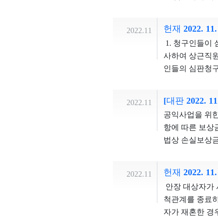
의 발생을 방지
하도록 하고, 
자유를 침해하지 아
상당 정도 입양
2018헌바357등
헌재 2022. 11
2022.11
의사의 진실성을
의 광고물 설치․
1. 청구인들이
의 신분증명을 
물 착용’에 관한 
사하여 상근직원
게 교부하지 않
‘제90조 제1항
인들의 심판청구
되고, 그렇게 
물 착용’에 관한
석, 재판관 이
아니한 당사자의
위 법률조항들은 
선거의 형평성과
라도 이 사건 
[대판 2022. 1
고물게시 금지조
2022.11
합이 가지는 공
수단이라고 볼 
결정을 선고하였
공익사업을 위한 
우 밀접한 직무
렵다. 재판관 
김기영의 사전선
항에 따른 보상금
거운동을 할 경
증명서를 제시하
비용, 수량 등
법상 손실보상금
ㆍ수산 업협동조
증명서를 소지하
으로 인하여 유
관계인(이하 &l
하는 규정들이 
한 입양의 합의
공론화를 하는 
및 추심명령이 
분명하고, 달리
헌재 2022. 11
고가 있었다는 
2022.11
선거운동에 이르
보상금 증액 청
사표현 중 당선
있는 기회가 실
안장 대상자가 
익에 비하여, 
한 이유는 다음과 같다. ① 토지보상법 제85조 제2항은 토지소유자 등이
와 관련하여 일
지고 있다면 손
척관계를 종료하
를 침해한다.
에는 사업시행자
교환할 수 있다
수 없다. 한편
자가 재혼한 경
사업시행자를 상