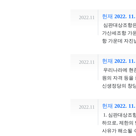
과잉금지원칙에 
지 아니하여, 
새로운 혼인관계
정에 관한 부분
판관 김기영, 
법형성권의 한계
자격이 있는지는
진다. 행정소송법 제12조 전문은 &ldquo;취소소송은 처분 등의 취소를 구할 법률상 이익이 있는 자가 제기할
헌재 2022. 11
지만, 그 존립
2022.11
재혼하지 않은 
수 있다.&rdq
있다. 또한 협
심판대상조항은 
안장 대상자의 
로, 토지소유자 
이들에게 정치적
가산세조항 가운
신하고 희생한 
경제적 이해관계
력이 있다고 볼
항 가운데 자진
대상자의 사망 
위하여 보상금 
원칙적으로 금지
하여 명의신탁재
대상에서 제외 
명령이 있더라도 추심
은 이미 협동조
확보하고, 이를
관 이은애, 재
헌재 2022. 11
령에 따라 토지
2022.11
분히 마련하고 
수하지 아니하여
위해 희생ㆍ공헌
해당한다는 것만
우리나라에 현존
조합 상근직원 
‘상속세 및 증
려움을 함께 공
보상을 받기 위
원의 자격 등을
하려는 노력 없
세액에 대하여 
상자의 배우자도
결절차를 거친 
신생정당의 창당
운동의 자유를 
증여세 본세를 
배우자의 이러한
신청 또는 행정
의 대표자들에게
운동의 자유를 
간 동안 이자만
25 전쟁 이후
손실보상을 청구하는 것은 허용되지 
족한 경우에는 
도 가지고 있으
헌재 2022. 1
다. 안장 대상
2022.11
관할 토지수용위
성에 참여하는 활
간의 장단’이라
의 자녀로서는 
1. 심판대상조
다. 아울러 토
여 시ㆍ도당 창
인정되는 경우에
이라고 보기 어
하므로, 제한의
행하도록 정하고
위원회의 대표자
세가 부과되지 
소요되는 국가의
사유가 해소될 
하여 채권자가 
는 불이익을 입
은 과잉금지원칙