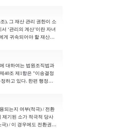
 규정을 두고 있어 지방의회
등 영향력을 행사할 수 있
 배우자나 직계혈족에게 쉽
 한도를 제한하는 등의 방법
원칙에 위배된다. 4. 피청
의해 제한되는 개인정보자기
의원의 정치자금 모금을 음성
종교행사 참석조치는 군에서
인의 내밀한 영역에 가까울수
), 그 재산 관리 권한이 소
동에 전념하기에 충분하지
한 반감이나 불쾌감을 유발
재 자녀에 관한 내밀한 정보
기서 ‘관리의 계산’이란 자녀
후원회를 지정할 수 없도록
으로 종교적 수단 이외에 일
부여할 뿐, 정보주체가 개
녀에게 귀속되어야 할 재산과
 심판대상조항이 국회의원과
 가장 핵심적인 신념일 수
 의하여 자신의 존재, 성
때에는 위임에 관한 민법 제
서 청구인들의 평등권을 침
할 때, 과잉금지원칙을 위반
의 현재의 혼인에서 출생한
 같은 계산 결과를 보고하고,
되면 국회의원 역시 후원회
관 이영진의 반대의견 군인
주체의 현재의 혼인의 배우
자녀를 공동으로 양육할 책임
헌결정을 선고하는 대신 헌
여하도록 강요받지 아니한
사항에 대하여는 법원조직법과
목적과 그로 인해 제한되는
할 때, 친권자는 자녀의 특
 이 조항은 입법자의 개선입법
 미참석자의 개인정비 및 자
제40조 제1항은 "이송결정
 과잉금지원칙에 위반되어
 양육비용으로도 사용할 수
의견 후원회 제도는 사회구성
에서 훈련을 받은 다른 기
규정하고 있다. 한편 행정소
영위하기 곤란한 경우, 친권
록 함으로써 정치에 대한
나 불이익이 부과될 수 없는
소 변경이 있는 경우 처음 소를
현저한 양육비용이 필요한 경
 어떻게 정할 것인지의 문
 청구인들에게 사실상 강제
러한 규정 내용 및 취지 등
할 수 있다. 따라서
의 자유가 인정된다. 정치
행사 참석조치는 헌법소원의
송으로 잘못 제기한 경우에
 대신 수령한 경우 그 재
차례 불법적 정치자금의 폐
용되는지 여부(적극) / 전환
강제가 허용되지 않는다는 점
는 결정을 하였고, 그 이송
게 지출한 부분을 공제한 나
에게 후원회 설치를 인정하게
 제기된 소가 적극적 당사
 강제하는 행위가 향후 여
 제소기간의 준수 여부는 원
녀를 대신하여 수령한 돈을
할 수 없으며, 소수의 고액
극) / 이 경우에도 전환권의
고 보기 어려워 예외적인 심
은 반환의무는 민법 제923
의원과 지방의회의원은 모두
로써 다툴 수 있는지 여부