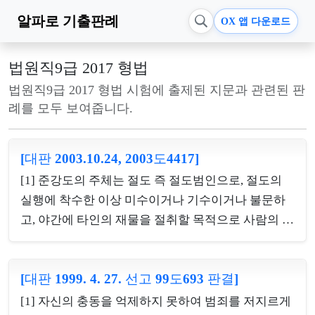
알파로
기출판례
OX 앱 다운로드
법원직9급 2017 형법
법원직9급 2017 형법 시험에 출제된 지문과 관련된 판
례를 모두 보여줍니다.
[대판 2003.10.24, 2003도4417]
[1] 준강도의 주체는 절도 즉 절도범인으로, 절도의
실행에 착수한 이상 미수이거나 기수이거나 불문하
고, 야간에 타인의 재물을 절취할 목적으로 사람의 주
거에 침입한 경우에는 주거에 침입한 단계에서 이미
형법 제330조에서 규정한 야간주거침입절도죄라는
[대판 1999. 4. 27. 선고 99도693 판결]
범죄행위의 실행에 착수한 것이라고 보아야 하며, 주
거침입죄의 경우 주거침입의 범의로써 예컨대, 주거
[1] 자신의 충동을 억제하지 못하여 범죄를 저지르게