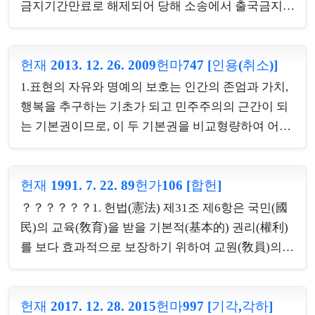
변호사의 ...
편입되는 시기를 알 수 있도록 하고 있다는 것만으로
금지기간만료로 해제되어 당해 소송에서 출국금지처
불완전한 입법이라거나, 수범자가 이를 알 것이라고
분의 취소를 구하는 청구는 그 권리보호이익을 상실
기대하기 어렵다고 할 수 없는 점, 이 사건 법률조항
하여 심판대상 법조항에 대한 위헌여부를 판단할 소
들이 민법상 성년에 이르지 못한 복수국적자로 하여
헌재 2013. 12. 26. 2009헌마747 [인용(취소)]
의 이익은 소멸되었다. 그러나 이 사건 심판대상 법조
금 18세가 되는 해의 3월 31일까지 국적을 선택하도
항의 위헌여부는 거주이전의 자유 중 출국의 자유와
1.표현의 자유와 명예의 보호는 인간의 존엄과 가치,
록 하고 있다는 것만으로 현저하게 불합리하다거나
관계되는 중요한 헌법문제라고 볼 수 있고, 이 문제에
행복을 추구하는 기초가 되고 민주주의의 근간이 되
국적이탈의 자유...
대하여 아직 우리 재판소에서 해명이 이루어진 바도
는 기본권이므로, 이 두 기본권을 비교형량하여 어느
없다. 이 사건과 관련하여 또는 이 사건과 무관하게
쪽이 우위에 서는지를 가리는 것은 헌법적 평가 문제
심판대상 법조항에 의거한 출국금지처분이 재차 이
에 속한다. 명예훼손적 표현의 피해자가 공적 인물인
루어져 출국의 자유에 대한 기본권침해의 논란이 반
헌재 1991. 7. 22. 89헌가106 [합헌]
지 아니면 사인인지, 그 표현이 공적인 관심 사안에
복될 것도 명백하므로 이에 대한 위헌여부의 심판이
관한 것인지 순수한 사적인 영역에 속하는 사안인지
？？？？？？1. 헌법(憲法) 제31조 제6항은 국민(國
익이 있다.2.거주·이전의 자유는 국가의 간섭없이 자
의 여부에 따라 헌법적 심사기준에는 차이가 있어야
民)의 교육(敎育)을 받을 기본적(基本的) 권리(權利)
유롭게 거주와 체...
하고, 공적 인물의 공적 활동에 대한 명예훼손적 표현
를 보다 효과적으로 보장하기 위하여 교원(敎員)의
은 그 제한이 더 완화되어야 한다. 다만, 공인 내지 공
보수(報酬) 및 근무조건(勤務條件) 등을 포함하는 개
적인 관심 사안에 관한 표현이라 할지라도 일상적인
념인 ？？교원(敎員)의 지위(地位)？？에 관한 기본
수준으로 허용되는 과장의 범위를 넘어서는 명백한
헌재 2017. 12. 28. 2015헌마997 [기각,각하]
적인 사항을 법률(法律)로써 정하도록 한 것이므로