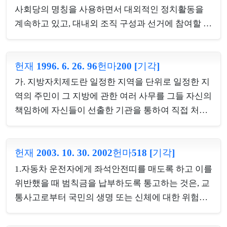
다. 이러한 성격의 개인정보를 공개함으로써 사생활
정과의 관계 등을 종합적으로 고려하여야 하고, 위임
사회당의 명칭을 사용하면서 대외적인 정치활동을
의 비밀과 ...
규정 자체에서 의미 내용을 정확하게 알 수 있는 용어
계속하고 있고, 대내외 조직 구성과 선거에 참여할 것
를 사용하여 위임의 한계를 분명히 하고 있는데도 문
을 전제로 하는 당헌과 대내적 최고의사결정기구로
언적 의미의 한계를 벗어났는지나, 하위 법령의 내용
서 당대회와, 대표단 및 중앙위원회, 지역조직으로 시
이 모법 자체로부터 위임된 내용의 대강을 예측할 수
헌재 1996. 6. 26. 96헌마200 [기각]
ㆍ도위원회를 두는 등 계속적인 조직을 구비하고 있
있는 범위 내에 속한 것인지, 수권 규정에서 사용하고
는 사실 등에 비추어 보면, 청구인은 등록이 취소된
가. 지방자치제도란 일정한 지역을 단위로 일정한 지
있는 용어의 의미를 넘어 범위를 확장하거나 축소하
이후에도 ‘등록정당’에 준하는 ‘권리능력 없는 사
역의 주민이 그 지방에 관한 여러 사무를 그들 자신의
여서...
단’으로서의 실질을 유지하고 있다고 볼 수 있으므로
책임하에 자신들이 선출한 기관을 통하여 직접 처리
이 사건 헌법소원의 청구인능력을 인정할 수 있다. 또
하게 함으로써 지방자치행정의 민주성과 능률성을
한, 정당설립의 자유는 그 성질상 등록된 정당에게만
제고하고 지방의 균형있는 발전과 아울러 국가의 민
인정되는 기본권이 아니라 청구인과 같이 등록정당
헌재 2003. 10. 30. 2002헌마518 [기각]
주적 발전을 도모하는 제도이므로, 피선거권의 자격
은 아니지만 권리능력 없는 사단의 실체를 가지고 있
요건을 정함에 있어서 위와 같은 지방자치제도가 가
1.자동차 운전자에게 좌석안전띠를 매도록 하고 이를
는 정당에게도 인정되는 기본권이라고 할 수 있고, 청
지는 특성을 감안하여야 하고, 이를 어떻게 규정할 것
위반했을 때 범칙금을 납부하도록 통고하는 것은, 교
구인이 등록정...
인가의 문제는 입법재량의 영역에 속하는 것이다.나.
통사고로부터 국민의 생명 또는 신체에 대한 위험과
공직선거(公職選擧)및선거부정방지법(選擧不正防
장애를 방지·제거하고 사회적 부담을 줄여 교통질서
止法) 제16조 제3항은 헌법(憲法)이 보장한 주민자치
를 유지하고 사회공동체의 상호이익을 보호하는 공