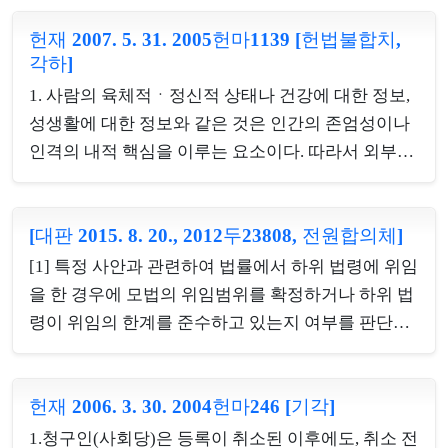
인터넷회선감청은,인터넷회선을통하여 흐르는 전기
므로 그 입법목적의 정당성이 인정되고, 그 제한은 참
신호 형태의 ‘패킷’을 중간에 확보한 다음 재조합 기
헌재 2007. 5. 31. 2005헌마1139 [헌법불합치,
된 의미의 선거의 자유와 공정을 보장하기 위한 제도
각하]
술을 거쳐 그 내용을 파악하는 이른바 ‘패킷감청’의
적 장치로서의 의미를 가질 뿐만 아니라 폐해 방지를
방식으로 이루어진다. 따라서 이를 통해 개인의 통신
1. 사람의 육체적ㆍ정신적 상태나 건강에 대한 정보,
위하여는 일정 기간 위 행위를 금지하는 것 외에 달리
뿐만 아니라 사생...
성생활에 대한 정보와 같은 것은 인간의 존엄성이나
효과적인 수단을 상정하기 어렵고 특히 ‘선거에 영향
인격의 내적 핵심을 이루는 요소이다. 따라서 외부세
을 미치게 하기 위하여’라는 전제하에 그 제한이 이
계의 어떤 이해관계에 따라 그에 대한 정보를 수집하
루어진다는 점에서 수단의 상당성 내지 적정성이 인
고 공표하는 것이 쉽게 허용되어서는 개인의 내밀한
정되며, 이러한 제한은 선거의 공정성 확보를 위한 필
[대판 2015. 8. 20., 2012두23808, 전원합의체]
인격과 자기정체성이 유지될 수 없다. ‘공직자등의
요·최소한의 조치로서 불가피한 규제로서 최소 침해
병역사항 신고 및 공개에 관한 법률’ 제8조 제1항 본
의 원칙에도 위반되지 아니하고, 보호되는 공익과 제
[1] 특정 사안과 관련하여 법률에서 하위 법령에 위임
문 가운데 ‘4급 이상의 공무원 본인의 질병명에 관한
한되는 표현의...
을 한 경우에 모법의 위임범위를 확정하거나 하위 법
부분’(이하 ‘이 사건 법률조항’이라 한다)에 의하여
령이 위임의 한계를 준수하고 있는지 여부를 판단할
그 공개가 강제되는 질병명은 내밀한 사적 영역에 근
때에는, 하위 법령이 규정한 내용이 입법자가 형식적
접하는 민감한 개인정보로서, 특별한 사정이 없는 한
법률로 스스로 규율하여야 하는 본질적 사항으로서
타인의 지득(知得), 외부에 대한 공개로부터 차단되
헌재 2006. 3. 30. 2004헌마246 [기각]
의회유보의 원칙이 지켜져야 할 영역인지, 당해 법률
어 개인의 내밀한 영역 내에 유보되어야 하는 정보이
규정의 입법 목적과 규정 내용, 규정의 체계, 다른 규
1.청구인(사회당)은 등록이 취소된 이후에도, 취소 전