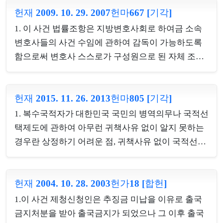
를 원리로 하는 지방자치제도에 있어서 지연적 관계
헌재 2009. 10. 29. 2007헌마667 [기각]
공복리를 위한 것으로 그 입법목적이 정당하고, 운전
를 고려하여 당해 지역사정을 잘 알거나 지역과 사회
자의 불이익은 약간의 답답함이라는 경미한 부담이
1. 이 사건 법률조항은 지방변호사회로 하여금 소속
적·지리적 이해관계가 있어 당해 지역행정에 대한 관
고 좌석안전띠 미착용으로 부담하는 범칙금이 소액
변호사들의 사건 수임에 관하여 감독이 가능하도록
심과 애향심이 많은...
인데 비하여 좌석안전띠 착용으로 달성하려는 공익
함으로써 변호사 스스로가 구성원으로 된 자체 조직
은 동승자를 비롯한 국민의 생명과 신체를 보호하고
을 통하여 납세와 관련된 변호사의 자기 통제를 할 수
교통사고로 인한 사회적인 비용을 줄여 사회공동체
있도록 하여 변호사에 의한 탈세의 우려를 줄이고 이
의 이익을 증진하는 것이므로 달성하고자 하는 공익
헌재 2015. 11. 26. 2013헌마805 [기각]
를 통해 조세행정 전반에 대한 국민적 신뢰를 공고히
이 침해되는 청구인의 좌석안전띠를 매지 않을 자유
하는데 주요한 입법취지가 있는바 이는 정당성이 인
1. 복수국적자가 대한민국 국민의 병역의무나 국적선
라는 사익보다 크며, 제도의 연혁과 현황을 종합하여
정되고, 소속지방변호사회에 수임사건의 건수 및 수
택제도에 관하여 아무런 귀책사유 없이 알지 못하는
볼 때 청구인의 일반적 ...
임액을 보고하도록 함으로써 변호사들의 사건 수임
경우란 상정하기 어려운 점, 귀책사유 없이 국적선택
관련 정보를 한층 더 투명하게 하는 것은 위와 같은
기간을 알지 못하는 외국 거주 복수국적자라면 그가
목적을 달성할 수 있는 적절한 수단이 될 수 있다. 이
생활영역에서 외국의 국적과 대한민국 국적을 함께
사건 법률조항은 수임관련 자료를 1년에 한번 제출할
헌재 2004. 10. 28. 2003헌가18 [합헌]
가지고 있다는 사실이 그의 법적 지위에 별다른 영향
것을 요구할 뿐인바 이는 영업의 자유가 예정하는 핵
을 미치지 않을 것인 점, 이 사건 법률조항들이 병역
1.이 사건 제청신청인은 추징금 미납을 이유로 출국
심적인 결정권을 간섭하지 않는 점, 지방변호사회는
법 제2조, 제8조를 아울러 살펴보아야 제1국민역에
금지처분을 받아 출국금지가 되었으나 그 이후 출국