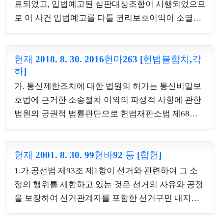
않으나 위와 같은 해석은 심판대상조항에 따른 수사
료되었고, 입법예고된 심판대상조항이 시행되었으므
를 하는 경우에도 동일하게 적용되어야 한다. 따라서
로 이 사건 입법예고를 다툴 권리보호이익이 소멸하
심판대상조항의 피의자를 체포하는 경우에 “필요한
였다. 청구인이 이 사건 입법예고기간에 대한 심판청
때”는 ‘피의자가 소재할 개연성’을 의미하는 것으로
구를 통하여 종국적으로 다투고자 하는 것은 심판대
어렵지 않게 해석할 수 있다.심판대상조항은 수사기
헌재 2018. 8. 30. 2016헌마263 [헌법불합치,각
상조항으로 인한 기본권 침해 여부인바, 청구인의 주
하]
관이 피의자를 체포하기 위하여 필요한 때에는 영장
장취지 및 권리구제의 실효성 등을 종합적으로 고려
없이 타인의 주거 등에 들어가 피의자를 찾는 행위를
가. 통신제한조치에 대한 법원의 허가는 통신비밀보
할 때, 심판대상조항에 대하여 본안 판단에 나아가는
할 수 있다는 ...
호법에 근거한 소송절차 이외의 파생적 사항에 관한
이상, 이 사건 입법예고기간에 대하여는 심판청구의
법원의 공권적 법률판단으로 헌법재판소법 제68조
이익을 인정하지 아니한다. 따라서 이 사건 입법예고
제1항에서 헌법소원의 대상에서 제외하고 있는 법원
기간에 대한 심판청구는 부적법하다. 2. 심판대상조
의 재판에 해당하므로, 이에 대한 심판청구는 부적법
항은 수신료의 구체적인 고지방법에 관한 규정인바,
헌재 2001. 8. 30. 99헌바92 등 [합헌]
하다.나. 이 사건 감청집행은 이미 종료하였으므로 주
이는 수신료의 부과ㆍ징수에 관한 본질적인 요소로
관적 권리보호이익은 소멸하였고, 이 사건 법률조항
서 법률에 직접 규정할 사항이 아니므로 이를 법률에
1.가.공선법 제93조 제1항이 선거와 관련하여 그 소
에 대해 본안판단을 하는 이상 감청집행 행위에 대해
서 직접 정하지 ...
정의 행위를 제한하고 있는 것은 선거의 자유와 공정
별도로 심판청구의 이익을 인정할 실익도 없으므로,
을 보장하여 선거관계자를 포함한 선거구민 내지는
이 사건 감청집행에 대한 심판청구도 부적법하다.다.
국민 전체의 공동이익을 위한다는 합목적적 제한이