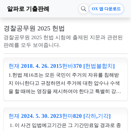
알파로
기출판례
OX 앱 다운로드
경찰공무원 2025 헌법
경찰공무원 2025 헌법 시험에 출제된 지문과 관련된
판례를 모두 보여줍니다.
헌재 2018. 4. 26. 2015헌바370 [헌법불합치]
1.헌법 제16조는 모든 국민이 주거의 자유를 침해받
지 아니한다고 규정하면서 주거에 대한 압수나 수색
을 할 때에는 영장을 제시하여야 한다고 특별히 강조
하고 있으므로, 주거공간에 대한 압수･수색은 그 장
소에 혐의사실 입증에 기여할 자료 등이 존재할 개연
헌재 2024. 5. 30. 2023헌마820 [각하,기각]
성이 충분히 소명되어야 그 필요성을 인정할 수 있다.
심판대상조항은 영장의 발부를 전제로 하고 있지는
1. 이 사건 입법예고기간은 그 기간만료일 경과로 종