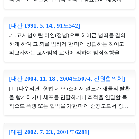
을 토대로 소속 교육공무원의 구체적인 행위가 과연
것처럼 보이나 실질적으로 1죄만을 구성하는 경우를
징계사유에 해당하는지에 관하여 판단할 재량을 갖
말하며, 실질적으로 1죄인가 또는 수죄인가는 구성요
는다고 할 것이지만, 통보받은 자료 등을 통해 징계사
[대판 1991. 5. 14., 91도542]
건적 평가와 보호법익의 측면에서 고찰하여 판단하
유에 해당함이 객관적으로 명백하다고 확인되는 때
여야 한다.[2] 법조경합의 한 형태인 특별관계란 어느
가. 교사범이란 타인(정범)으로 하여금 범죄를 결의
에는 상당한 이유가 없는 한 1월 이내에 징계의결을
구성요건이 다른 구성요건의 모든 요소를 포함하는
하게 하여 그 죄를 범하게 한 때에 성립하는 것이고
요구할 의무가 있다...
외에 다른 요소를 구비하여야 성립하는 경우로서 특
피교사자는 교사범의 교사에 의하여 범죄실행을 결
별관계에 있어서는 특별법의 구성요건을 충족하는
의하여야 하는 것이므로, 피교사자가 이미 범죄의 결
행위는 일반법의 구성요건을 충족하지만 반대로 일
의를 가지고 있을 때에는 교사범이 성립할 여지가 없
반법의 구성요건을 충족하는 행위는 특별법의 구성
[대판 2004. 11. 18., 2004도5074, 전원합의체]
다.나. 막연히 “범죄를 하라”거나 “절도를 하라”고 하
요건을 충족하지 못한다.[3] 공직선거및선거부정방
는 등의 행위만으로는 교사행위가 되기에 부족하다
[1] [다수의견] 형법 제335조에서 절도가 재물의 탈환
지법과 정당법은 각기 그 입법목적 및 보호법익을 달
하겠으나, 타인으로 하여금 일정한 범죄를 실행할 결
을 항거하거나 체포를 면탈하거나 죄적을 인멸할 목
리하고 있을 뿐만 아니...
의를 생기게 하는 행위를 하면 되는 것으로서 교사의
적으로 폭행 또는 협박을 가한 때에 준강도로서 강도
수단방법에 제한이 없다 할 것이므로, 교사범이 성립
죄의 예에 따라 처벌하는 취지는, 강도죄와 준강도죄
하기 위하여는 범행의 일시, 장소, 방법 등의 세부적
의 구성요건인 재물탈취와 폭행·협박 사이에 시간적
인 사항까지를 특정하여 교사할 필요는 없는 것이고,
[대판 2002. 7. 23., 2001도6281]
순서상 전후의 차이가 있을 뿐 실질적으로 위법성이