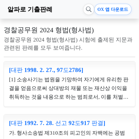
알파로
기출판례
OX 앱 다운로드
경찰공무원 2024 형법(형사법)
경찰공무원 2024 형법(형사법) 시험에 출제된 지문과
관련된 판례를 모두 보여줍니다.
[대판 1998. 2. 27., 97도2786]
[1] 소송사기는 법원을 기망하여 자기에게 유리한 판
결을 얻음으로써 상대방의 재물 또는 재산상 이익을
취득하는 것을 내용으로 하는 범죄로서, 이를 처벌하
는 것은 필연적으로 누구든지 자기에게 유리한 주장
을 하고 소송을 통하여 권리구제를 받을 수 있다는 민
[대판 1992. 7. 28. 선고 92도917 판결]
사재판제도의 위축을 가져올 수밖에 없으므로, 피고
인이 그 범행을 인정한 경우 외에는 그 소송상의 주장
가. 형사소송법 제310조의 피고인의 자백에는 공범