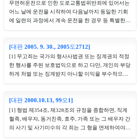
정범으로 하여금 일정한 범죄의 실행을 결의할 정도
같다고 보기 때문인바, 이와 같은 준강도죄의 입법 취
무면허운전으로 인한 도로교통법위반죄에 있어서는
에 이르게 하면 교사범이 성립된다.다. 피고인이 갑,
지, 강도죄와의 균형 등을 종합적으로 고려해 보면,
어느 날에 운전을 시작하여 다음날까지 동일한 기회
을, 병이 절...
준강도죄의 기수 여부는 절도행위의 기수 여부를 기
에 일련의 과정에서 계속 운전을 한 경우 등 특별한
준으로 하여 판단하여야 한다. [별개의견] 폭행·협박
경우를 제외하고는 사회통념상 운전한 날을 기준으
행위를 기준으로 하여 준강도죄의 미수범을 인정하
로 운전한 날마다 1개의 운전행위가 있다고 보는 것
는 외에 절취행위가 미수에 그친 경우에도 이를 준강
[대판 2005. 9. 30., 2005도2712]
이 상당하므로 운전한 날마다 무면허운전으로 인한
도죄의 미수범이라고 보아 강도죄의 미수범과 사이
도로교통법위반의 1죄가 성립한다고 보아야 할 것이
[1] 무고죄는 국가의 형사사법권 또는 징계권의 적정
의 균형을 유지함이 상당하다. [반대의견] 강도죄와
고, 비록 계속적으로 무면허운전을 할 의사를 가지고
한 행사를 주된 보호법익으로 하고 다만, 개인의 부당
준강도죄는 그 ...
여러 날에 걸쳐 무면허운전행위를 반복하였다 하더
하게 처벌 또는 징계받지 아니할 이익을 부수적으로
라도 이를 포괄하여 일죄로 볼 수는 없다.
보호하는 죄이므로, 설사 무고에 있어서 피무고자의
승낙이 있었다고 하더라도 무고죄의 성립에는 영향
[대판 2000.10.13, 99오1]
을 미치지 못한다 할 것이고, 무고죄에 있어서 형사처
분 또는 징계처분을 받게 할 목적은 허위신고를 함에
[1] 형법 제354조, 제328조의 규정을 종합하면, 직계
있어서 다른 사람이 그로 인하여 형사 또는 징계처분
혈족, 배우자, 동거친족, 호주, 가족 또는 그 배우자 간
을 받게 될 것이라는 인식이 있으면 족한 것이고 그
의 사기 및 사기미수의 각 죄는 그 형을 면제하여야
결과발생을 희망하는 것까지를 요하는 것은 아니므
하고, 그 외의 친족 간에는 고소가 있어야 공소를 제