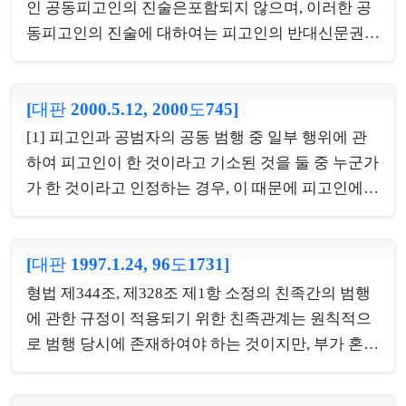
이 사실과 다름이 객관적으로 명백하거나 피고인이
인 공동피고인의 진술은포함되지 않으며, 이러한 공
그 소송상의 주장이 명백히 허위인 것을 인식하였거
동피고인의 진술에 대하여는 피고인의 반대신문권이
나 증거를 조작하려고 한 흔적이 있는 등의 경우 외에
보장되어 있어 독립한 증거능력이 있다. 나. 합동범은
는 이를 쉽사리 유죄로 인정하여서는 안된다. [2] 적
주관적 요건으로서 공모 외에 객관적 요건으로서 현
극적 소송당사자인 원고뿐만 아니라 방어적인 위치
[대판 2000.5.12, 2000도745]
장에서의 실행행위의 분담을 요하나 이 실행행위의
에 있는 피고라 하더라도 허위내용의 서류를 작성하
분담은 반드시 동시에 동일장소에서 실행행위를 특
[1] 피고인과 공범자의 공동 범행 중 일부 행위에 관
여 이를 증거로 제출하거나 위증을 시키는 등의 적극
정하여 분담하는 것만을 뜻하는 것이 아니라 시간적
하여 피고인이 한 것이라고 기소된 것을 둘 중 누군가
적인 방법으로 ...
으로나 장소적으로 서로 협동관계에 있다고 볼 수 있
가 한 것이라고 인정하는 경우, 이 때문에 피고인에게
으면 충분하다.다. 형법 제334조 제1항 소정의 야간
불의의 타격을 주어 그 방어권의 행사에 실질적인 불
주거침입강도죄는 주거침입과 강도의 결합범으로서
이익을 줄 우려가 있지 않는 한 공소장변경을 필요로
시간적으로 주거침입행위가 선행되므로 주거침입을
[대판 1997.1.24, 96도1731]
한다고 볼 수 없다. [2] 결과적 가중범인 상해치사죄
한 때에 본죄의 실행에 착수한 것으로 볼 것인바, 같
의 공동정범은 폭행 기타의 신체침해 행위를 공동으
형법 제344조, 제328조 제1항 소정의 친족간의 범행
은 조 제2항 소정의 흉기휴대 합동강도죄에 있어서도
로 할 의사가 있으면 성립되고 결과를 공동으로 할 의
에 관한 규정이 적용되기 위한 친족관계는 원칙적으
그 강도행위가 야...
사는 필요 없으며, 여러 사람이 상해의 범의로 범행
로 범행 당시에 존재하여야 하는 것이지만, 부가 혼인
중 한 사람이 중한 상해를 가하여 피해자가 사망에 이
외의 출생자를 인지하는 경우에 있어서는 민법 제
르게 된 경우 나머지 사람들은 사망의 결과를 예견할
860조에 의하여 그 자의 출생시에 소급하여 인지의