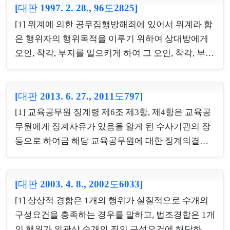
수 없는 때가 아닌 한 상해치사의 죄책을 면할 수 없
[대판 1997. 2. 28., 96도2825]
효력이 생기는 것이며, 이와 같은 인지의 소급효는 친
다. [3] 형법 제48조 제1항의 범인에는 공범자도 포함
족상도례에 관한 규정의 적용에도 미친다고 보아야
[1] 위계에 의한 공무집행방해죄에 있어서 위계라 함
된다고 해석되므로, 범인 자신의 소유물은 물론 공범
할 것이므로, 인지가 범행 후에 이루어진 경우라고 하
은 행위자의 행위목적을 이루기 위하여 상대방에게
자의...
더라도 그 소급효에 따라 형성되는 친족관계를 기초
오인, 착각, 부지를 일으키게 하여 그 오인, 착각, 부지
로 하여 친족상도례의 규정이 적용된다.
를 이용하는 것을 말하는 것으로 상대방이 이에 따라
그릇된 행위나 처분을 하였다면 이 죄가 성립된다.
[대판 2013. 6. 27., 2011도797]
[2] 행정관청이 출원에 의한 인·허가처분을 함에 있
어서는 그 출원사유가 사실과 부합하지 아니하는 경
[1] 교육공무원 징계령 제6조 제3항, 제4항은 교육공
우가 있음을 전제로 하여 인·허가할 것인지 여부를
무원에게 징계사유가 있음을 알게 된 수사기관의 장
심사결정하는 것이므로, 행정관청이 사실을 충분히
등으로 하여금 해당 교육공무원에 대한 징계의결요
확인하지 아니한 채 출원자가 제출한 허위의 출원사
구권을 가지고 있는 교육기관 등의 장에게 징계사유
유나 허위의 소명자료를 가볍게 믿고 인가 또는 허가
를 증명할 수 있는 관계 자료를 통보함으로써 징계절
를 하였다면, 이는 행정관청의 불충분한 심사에 기인
[대판 2003. 4. 8., 2002도6033]
차의 원활한 진행이 가능하도록 하는 한편, 징계의결
한 것으로서 출원자의 위계에 의한 것이었다고 할 수
요구권자에 의한 자의적인 징계운영을 견제하려는
[1] 상상적 경합은 1개의 행위가 실질적으로 수개의
없어 위계에 의한 공무집행방해죄를 구성하지 않는
데에 그 취지가 있다. 그러므로 이 경우에도 징계의결
구성요건을 충족하는 경우를 말하고, 법조경합은 1개
다. [3] 출원에 ...
요구권을 갖는 교육기관 등의 장은 통보받은 자료 등
의 행위가 외관상 수개의 죄의 구성요건에 해당하는