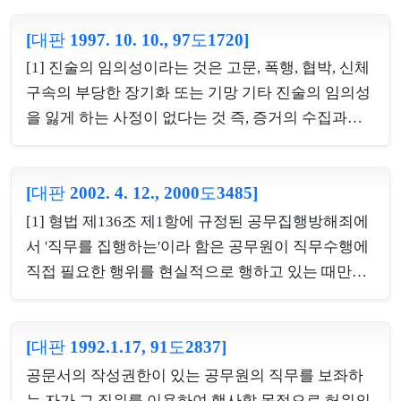
로, 고소인이 고소장을 수사기관에 제출한 이상 그러
기할 수 있으며, 또한 형법상 사기죄의 성질은 특정경
한 인식은 있었다고 보아야 한다.[2] 피무고자의 승낙
[대판 1997. 10. 10., 97도1720]
제범죄가중처벌등에관한법률 제3조 제1항에 의해
을 받아 허위사실을 기재한 고소장을 제출하였다면
가중처벌되는 경우에도 그대로 유지되고, 특별법인
[1] 진술의 임의성이라는 것은 고문, 폭행, 협박, 신체
피무고자에 대한 형사처분이라는 결과발생을 의욕한
특정경제범죄가중처벌등에관한법률에 친족상도례
구속의 부당한 장기화 또는 기망 기타 진술의 임의성
것은 아니라 ...
에 관한 형법 제354조, 제328조의 적용을 배제한다는
을 잃게 하는 사정이 없다는 것 즉, 증거의 수집과정
명시적인 규정이 없으므로, 형법 제354조는 특정경
에 위법성이 없다는 것인데, 진술의 임의성을 잃게 하
제범죄가중처벌등에관한법률 제3조 제1항 위반죄에
는 그와 같은 사정은 헌법이나 형사소송법의 규정에
도 그대로 적용된다. [2] 구 민법(1990. 1. 13. 법률 제
[대판 2002. 4. 12., 2000도3485]
비추어 볼 때 이례에 속한다 할 것이므로 진술의 임의
4199호로 개정되기 전의 것) 제789조 제1항은, '가족
성은 추정된다. [2] 진술의 임의성에 관하여는 당해
[1] 형법 제136조 제1항에 규정된 공무집행방해죄에
은 혼인하면 당연히 분가된다.'고 규정하고 있었으므
조서의 형식, 내용(진술거부권을 고지하고 진술을 녹
서 '직무를 집행하는'이라 함은 공무원이 직무수행에
로, 호주의 직계...
취하고 작성 완료 후 그 내용을 읽어 주어 진술자가
직접 필요한 행위를 현실적으로 행하고 있는 때만을
오기나 증감 변경할 것이 없다는 확인을 한 다음 서명
가리키는 것이 아니라 공무원이 직무수행을 위하여
날인하는 등), 진술자의 신분, 사회적 지위, 학력, 지능
근무중인 상태에 있는 때를 포괄하고, 직무의 성질에
정도 그 밖의 여러 가지 사정을 참작하여 법원이 자유
[대판 1992.1.17, 91도2837]
따라서는 그 직무수행의 과정을 개별적으로 분리하
롭게 판정하면 된다. [3] 공모공동정범의 경우에 공모
여 부분적으로 각각의 개시와 종료를 논하는 것이 부
공문서의 작성권한이 있는 공무원의 직무를 보좌하
는 법률상 어떤 정형을 요구하는 것은 아니고 2인
적절하고 여러 종류의 행위를 포괄하여 일련의 직무
는 자가 그 직위를 이용하여 행사할 목적으로 허위의