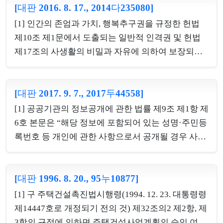
이나 압수영장이 있어야 가능하고, 다만 음주운전 중
[대판 2016. 8. 17., 2014다235080]
건전한 사회기풍을 조성하기 위한 것으로서 그 입법
교통사고를 야기한 후 운전자가 의식불명 상태에 빠
목적의 정당성이 인정되고, 이 사건 법률조항에서 불
[1] 인간의 존엄과 가치, 행복추구권을 규정한 헌법
져 있는 등으로 호흡조사에 의한 음주측정이 불가능
법게임물을 즉시 수거·폐기할 수 있도록 하는 행정상
제10조 제1문에서 도출되는 일반적 인격권 및 헌법
하고 채혈에 대...
즉시강제의 근거를 규정한 것은 위와 같은 입법목적
제17조의 사생활의 비밀과 자유에 의하여 보장되는
을 달성하기 위한 적절한 수단의 하나가 될 수 있다.
개인정보자기결정권은 자신에 관한 정보가 언제 누
나.불법게임물은 불법현장에서 이를 즉시 수거하지
구에게 어느 범위까지 알려지고 또 이용되도록 할 것
않으면 증거인멸의 가능성이 있고, 그 사행성으로 인
[대판 2017. 9. 7., 2017두44558]
인지를 정보주체가 스스로 결정할 수 있는 권리이다.
한 폐해를 막기 어려우며, 대량으로 복제되어 유통될
개인정보자기결정권의 보호대상이 되는 개인정보는
[1] 공공기관의 정보공개에 관한 법률 제9조 제1항 제
가능성이 있어, 불법게임물에 대하여 관계당사자에
개인의 신체, 신념, 사회적 지위, 신분 등과 같이 개인
6호 본문은 “해당 정보에 포함되어 있는 성명·주민등
게 수거·폐기를 명하...
의 인격주체성을 특징짓는 사항으로서 개인의 동일
록번호 등 개인에 관한 사항으로서 공개될 경우 사생
성을 식별할 수 있게 하는 일체의 정보이고, 반드시
활의 비밀 또는 자유를 침해할 우려가 있다고 인정되
개인의 내밀한 영역에 속하는 정보에 국한되지 아니
는 정보”를 비공개대상정보의 하나로 규정하고 있다.
하며 공적 생활에서 형성되었거나 이미 공개된 개인
[대판 1996. 8. 20., 95누10877]
여기에서 말하는 비공개대상정보에는 성명·주민등
정보까지 포함한다. 또한 개인정보를 대상으로 한 조
록번호 등 ‘개인식별정보’뿐만 아니라 그 외에 정보
[1] 구 주택건설촉진법시행령(1994. 12. 23. 대통령령
사·수집·보관·처리·이용 등의 행위는 모두 원칙적으
의 내용에 따라 ‘개인에 관한 사항의 공개로 인하여
제14447호로 개정되기 전의 것) 제32조의2 제2항, 제
로 개인정보자기결...
개인의 내밀한 내용의 비밀 등이 알려지게 되고, 그
3항의 규정에 의하면 주택건설사업계획의 승인 여부