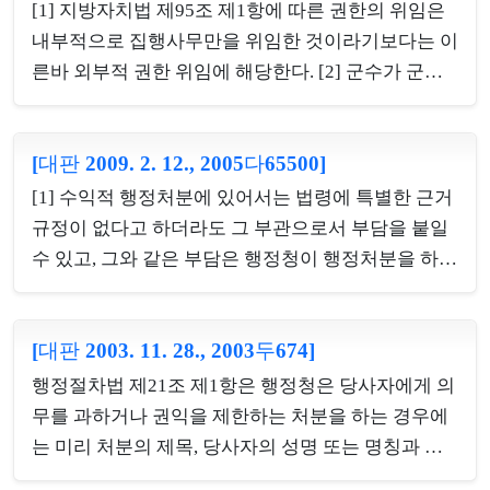
문적이고 종합적인 심사가 요구되는데, 만약 건축신
것이고, 한편 구 식품위생법(2002. 1. 26. 법률 제6627
[1] 지방자치법 제95조 제1항에 따른 권한의 위임은
고만으로 인·허가의제사항에 관한 일체의 요건 심사
호로 개정되기 전의 것) 제25조 제2항, 제3항의 각 규
내부적으로 집행사무만을 위임한 것이라기보다는 이
가 배제된다고 ...
정에 의하면, 지방세법에 의한 압류재산 매각절차에
른바 외부적 권한 위임에 해당한다. [2] 군수가 군사
따라 영업시설의 전부를 인수함으로써 그 영업자의
무위임조례의 규정에 따라 무허가 건축물에 대한 철
지위를 승계한 자가 관계 행정청에 이를 신고하여 행
거대집행사무를 하부 행정기관인 읍·면에 위임하였
정청이 이를 수리하는 경우에는 종전의 영업자에 대
[대판 2009. 2. 12., 2005다65500]
다면, 읍·면장에게는 관할구역 내의 무허가 건축물에
한 영업허가 등은 그 효력을 잃는다 할 것인데, 위 규
대하여 그 철거대집행을 위한 계고처분을 할 권한이
[1] 수익적 행정처분에 있어서는 법령에 특별한 근거
정들을 종합하면 위 행정청이 구 식품위생법 규정에
있다. [3] 행정청이 행정대집행법 제3조 제1항에 의한
규정이 없다고 하더라도 그 부관으로서 부담을 붙일
의하여 ...
대집행계고를 함에 있어서는 의무자가 스스로 이행
수 있고, 그와 같은 부담은 행정청이 행정처분을 하면
하지 아니하는 경우에 대집행할 행위의 내용 및 범위
서 일방적으로 부가할 수도 있지만 부담을 부가하기
가 구체적으로 특정되어야 하지만, 그 행위의 내용 및
이전에 상대방과 협의하여 부담의 내용을 협약의 형
범위는 반드시 대집행계고서에 의하여서만 특정되어
[대판 2003. 11. 28., 2003두674]
식으로 미리 정한 다음 행정처분을 하면서 이를 부가
야 하는 것이 아니고 계고처분 전후에 송달된 문서나
할 수도 있다.[2] 행정청이 수익적 행정처분을 하면서
행정절차법 제21조 제1항은 행정청은 당사자에게 의
기타 사정을 종합하여 행위의 내용이 특정되거나 대
부가한 부담의 위법 여부는 처분 당시 법령을 기준으
무를 과하거나 권익을 제한하는 처분을 하는 경우에
집행 의무...
로 판단하여야 하고, 부담이 처분 당시 법령을 기준으
는 미리 처분의 제목, 당사자의 성명 또는 명칭과 주
로 적법하다면 처분 후 부담의 전제가 된 주된 행정처
소, 처분하고자 하는 원인이 되는 사실과 처분의 내용