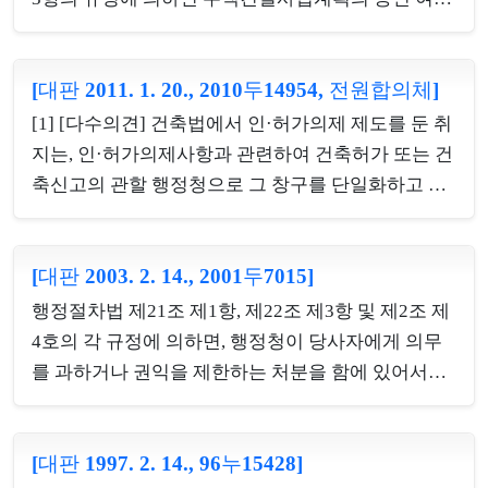
결과 인격적·정신적 내면생활에 지장을 초래하거나
는 정당한 사유가 없는 한 신청수리 후 60일(관계 기
자유로운 사생활을 영위할 수 없게 될 위험성이 있는
관의 장과의 협의기간 30일을 포함) 내에 결정하도록
정보’도 포함된다. 따라서 불기소처분 기록이나 내사
[대판 2011. 1. 20., 2010두14954, 전원합의체]
되어 있지만, 그 규정은 가능한 한 조속히 그 승인사
기록 중 피의자신문조서 등 조서에 기재된 피의자 등
무를 처리하도록 정한 훈시규정에 불과할 뿐 강행규
[1] [다수의견] 건축법에서 인·허가의제 제도를 둔 취
의 인적사항 이외의 진술내용 역시 개인의 사생활의
정이나 효력규정이라고 할 수는 없으므로, 행정청이
지는, 인·허가의제사항과 관련하여 건축허가 또는 건
비밀 또는 자...
그 기간을 경과하여 주택건설사업승인 거부처분을
축신고의 관할 행정청으로 그 창구를 단일화하고 절
하였다고 해서 그 거부처분이 위법하다고 할 수는 없
차를 간소화하며 비용과 시간을 절감함으로써 국민
다. [2] 구 건축법(1995. 1. 5. 법률 제4723호로 개정되
의 권익을 보호하려는 것이지, 인·허가의제사항 관련
기 전의 것)상의 사전결정제도만 있고 주택건설촉진
[대판 2003. 2. 14., 2001두7015]
법률에 따른 각각의 인·허가 요건에 관한 일체의 심
법상의 사전결정제도는 신설되기 이전에 주택건설사
사를 배제하려는 것으로 보기는 어렵다. 왜냐하면, 건
행정절차법 제21조 제1항, 제22조 제3항 및 제2조 제
업 승인신청을 하기에 앞서 구 건축법상의 사전결정
축법과 인·허가의제사항 관련 법률은 각기 고유한 목
4호의 각 규정에 의하면, 행정청이 당사자에게 의무
을 받은 ...
적이 있고, 건축신고와 인·허가의제사항도 각각 별개
를 과하거나 권익을 제한하는 처분을 함에 있어서는
의 제도적 취지가 있으며 그 요건 또한 달리하기 때문
당사자 등에게 처분의 사전통지를 하고 의견제출의
이다. 나아가 인·허가의제사항 관련 법률에 규정된
기회를 주어야 하며, 여기서 당사자라 함은 행정청의
요건 중 상당수는 공익에 관한 것으로서 행정청의 전
[대판 1997. 2. 14., 96누15428]
처분에 대하여 직접 그 상대가 되는 자를 의미한다 할