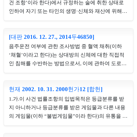
를 심사하려면 법개정의 전·후에 걸쳐 모두 심사하여
건 조항’이라 한다)에서 규정하는 술에 취한 상태로
야만 그 법규명령의 시기에 따른 유효·무효를 판단할
인하여 자기 또는 타인의 생명·신체와 재산에 위해를
수 있다. 나. 공무원 또는 공무원이었던 자가 직무상
미칠 우려가 있는 피구호자에 대한 보호조치는 경찰
비밀에 속한다는 이유로 지방의회의 증언 또는 서류
행정상 즉시강제에 해당하므로, 그 조치가 불가피한
제출 요구 등을 거부할 수 없도록 규정한 조례안의 경
[대판 2016. 12. 27., 2014두46850]
최소한도 내에서만 행사되도록 발동·행사 요건을 신
우, 언제나 국가기밀을 공개하여야 한다는 것은 부당
중하고 엄격하게 해석하여야 한다. 따라서 이 사건 조
음주운전 여부에 관한 조사방법 중 혈액 채취(이하
하고 국민의 알 권리도 헌법 제37조 제2항에 의하여
항의 ‘술에 취한 상태’란 피구호자가 술에 만취하여
‘채혈’이라고 한다)는 상대방의 신체에 대한 직접적
국가안전...
정상적인 판단능력이나 의사능력을 상실할 정도에
인 침해를 수반하는 방법으로서, 이에 관하여 도로교
이른 것을 말하고, 이 사건 조항에 따른 보호조치를
통법은 호흡조사와 달리 운전자에게 조사에 응할 의
필요로 하는 피구호자에 해당하는지는 구체적인 상
무를 부과하는 규정을 두지 아니할 뿐만 아니라, 측정
황을 고려하여 경찰관 평균인을 기준으로 판단하되,
헌재 2002. 10. 31. 2000헌가12 [합헌]
에 앞서 운전자의 동의를 받도록 규정하고 있으므로
그 판단은 보호조치의 취지와 목적에 비추어 현저하
(제44조 제3항), 운전자의 동의 없이 임의로 채혈조사
1.가.이 사건 법률조항의 입법목적은 등급분류를 받
게 불합리하여서는 아니 되며, 피구호자의 가족 등에
를 하는 것은 허용되지 아니한다. 그리고 수사기관이
지 아니하거나 등급분류를 받은 게임물과 다른 내용
게 피구호자를...
범죄 증거를 수집할 목적으로 운전자의 동의 없이 혈
의 게임물(이하 “불법게임물”이라 한다)의 유통을 방
액을 취득·보관하는 행위는 형사소송법상 ‘감정에 필
지함으로써 게임물의 등급분류제를 정착시키고, 나
요한 처분’ 또는 ‘압수’로서 법원의 감정처분허가장
아가 불법게임물로 인한 사행성의 조장을 억제하여