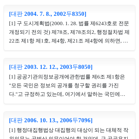
분의 근거 법령이 개정됨으로써 행정청이 더 이상 부
및 법적 근거, 그에 대하여 의견을 제출할 수 있다는
관을 붙일 수 없게 되었다 하더라도 곧바로 위법하게
[대판 2004. 7. 8., 2002두8350]
뜻과 의견을 제출하지 아니하는 경우의 처리방법, 의
되거나 그 효력이 소멸하게 되는 것은 아니다. 따라서
견제출기관의 명칭과 주소, 의견제출기한 등을 당사
[1] 구 도시계획법(2000. 1. 28. 법률 제6243호로 전문
행정처분의 상대방이 수익적 행정처분을 얻기 위하
자 등에게 통지하도록 하고 있는바, 신청에 따른 처분
개정되기 전의 것) 제78조, 제78조의2, 행정절차법 제
여 행...
이 이루어지지 아니한 경우에는 아직 당사자에게 권
22조 제1항 제1호, 제4항, 제21조 제4항에 의하면, 행
익이 부과되지 아니하였으므로 특별한 사정이 없는
정청이 구 도시계획법 제23조 제5항의 규정에 의한
한 신청에 대한 거부처분이라고 하더라도 직접 당사
사업시행자 지정처분을 취소하기 위해서는 청문을
자의 권익을 제한하는 것은 아니어서 신청에 대한 거
[대판 2003. 12. 12., 2003두8050]
실시하여야 하고, 다만 행정절차법 제22조 제4항, 제
부처분을 여기에서 말하는 '당사자의 권익을 제한하
21조 제4항에서 정한 예외사유에 해당하는 경우에
[1] 공공기관의정보공개에관한법률 제6조 제1항은
는 처분'에 해당한다고 할 수 없는 것이어서 처분의
한하여 청문을 실시하지 아니할 수 있으며, 이러한 청
"모든 국민은 정보의 공개를 청구할 권리를 가진
사전통지대상이...
문제도는 행정처분의 사유에 대하여 당사자에게 변
다."고 규정하고 있는데, 여기에서 말하는 국민에는
명과 유리한 자료를 제출할 기회를 부여함으로써 위
자연인은 물론 법인, 권리능력 없는 사단·재단도 포
법사유의 시정가능성을 고려하고 처분의 신중과 적
함되고, 법인, 권리능력 없는 사단·재단 등의 경우에
정을 기하려는 데 그 취지가 있음에 비추어 볼 때, 행
[대판 2006. 10. 13., 2006두7096]
는 설립목적을 불문하며, 한편 정보공개청구권은 법
정청이 침해적 행정처분을 함에 즈음하여 청문을 실
률상 보호되는 구체적인 권리이므로 청구인이 공공
[1] 행정대집행법상 대집행의 대상이 되는 대체적 작
시하지 않아도 되는 예외적인 경우에 해당하지 않는
기관에 대하여 정보공개를 청구하였다가 거부처분을
위의무는 공법상 의무이어야 할 것인데, 구 공공용지