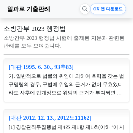
알파로
기출판례
OX 앱 다운로드
소방간부 2023 행정법
소방간부 2023 행정법 시험에 출제된 지문과 관련된
판례를 모두 보여줍니다.
[대판 1995. 6. 30., 93추83]
가. 일반적으로 법률의 위임에 의하여 효력을 갖는 법
규명령의 경우, 구법에 위임의 근거가 없어 무효였더
라도 사후에 법개정으로 위임의 근거가 부여되면 그
때부터는 유효한 법규명령이 되나, 반대로 구법의 위
임에 의한 유효한 법규명령이 법개정으로 위임의 근
[대판 2012. 12. 13., 2012도11162]
거가 없어지게 되면 그 때부터 무효인 법규명령이 되
므로, 어떤 법령의 위임 근거 유무에 따른 유효 여부
[1] 경찰관직무집행법 제4조 제1항 제1호(이하 ‘이 사